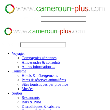
SEARCH
SEARCH
Voyager
Compagnies aériennes
Ambassades & consulats
Autres informations...
Tourisme
Hôtels & hébergements
Parcs & réserves animalières
Sites touristiques par province
Musées
Sorties
Restaurants
Bars & Pubs
Discothèques & cabarets