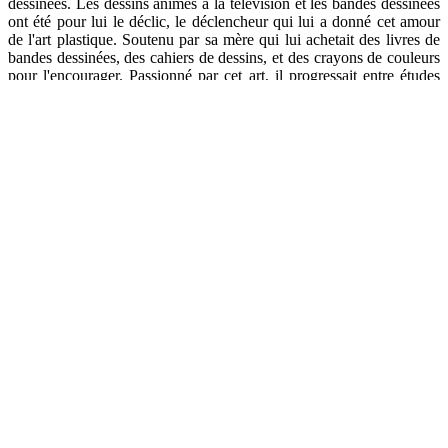
dessinées. Les dessins animés à la télévision et les bandes dessinées
ont été pour lui le déclic, le déclencheur qui lui a donné cet amour
de l'art plastique. Soutenu par sa mère qui lui achetait des livres de
bandes dessinées, des cahiers de dessins, et des crayons de couleurs
pour l'encourager. Passionné par cet art, il progressait entre études
normales et autodidactisme en art plastique en faisant plusieurs
visites dans les ateliers de travail des artistes peintres du pays. Après
de longues années de pratiques difficiles, naviguant entre échecs,
recherches, patience et persévérance, il a fini par devenir artiste
peintre autodidacte.
Après le décès de sa mère, il rentra au Cameroun en Décembre 2004
auprès de son père et de ses demi-frères et soeurs. Il fallait attendre
jusqu'en Mars 2006 pour lui voir être titulaire d'une attestation
d'artiste confirmé reconnu par l'état Camerounais. Depuis les années
2000, son amour pour le réalisme lui a permis de peindre plusieurs
portraits dont beaucoup sont sur commande, et d'autres montrent
l'apport des peuples noirs vis-à-vis des traditions africaines. Il
travaille sur toile, avec de la peinture à l'huile, de la peinture
acrylique, ou les techniques mixtes. Il trouve enfin son style en
Janvier 2019 après de longues années d'essai, de recherches et de
persévérance.
Présentement, son travail consiste à faire entrer une sorte de bandes
en zigzag mélangées avec du réalisme pour créer un figuratif unique