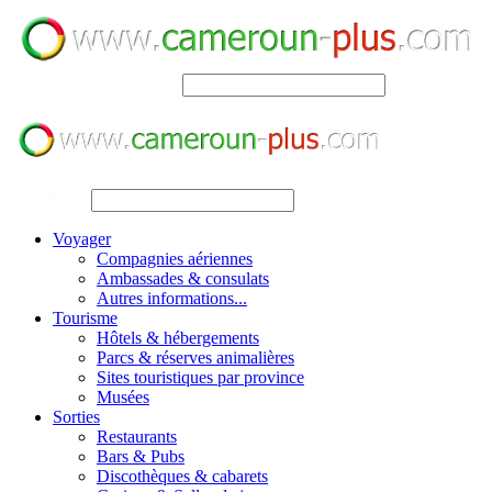
SEARCH
SEARCH
Voyager
Compagnies aériennes
Ambassades & consulats
Autres informations...
Tourisme
Hôtels & hébergements
Parcs & réserves animalières
Sites touristiques par province
Musées
Sorties
Restaurants
Bars & Pubs
Discothèques & cabarets