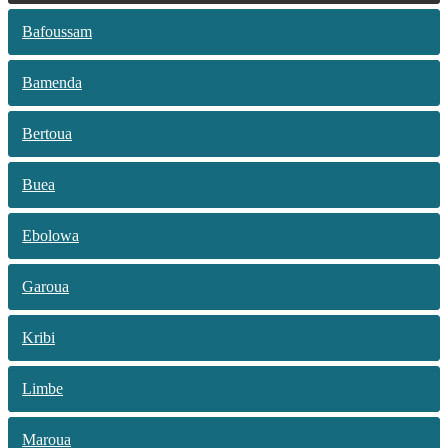
Bafoussam
Bamenda
Bertoua
Buea
Ebolowa
Garoua
Kribi
Limbe
Maroua