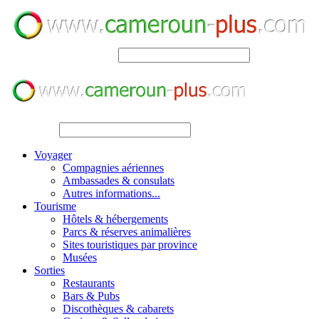
SEARCH
SEARCH
Voyager
Compagnies aériennes
Ambassades & consulats
Autres informations...
Tourisme
Hôtels & hébergements
Parcs & réserves animalières
Sites touristiques par province
Musées
Sorties
Restaurants
Bars & Pubs
Discothèques & cabarets