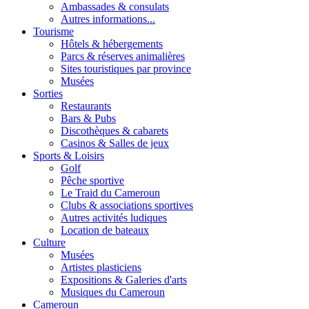
Ambassades & consulats
Autres informations...
Tourisme
Hôtels & hébergements
Parcs & réserves animalières
Sites touristiques par province
Musées
Sorties
Restaurants
Bars & Pubs
Discothèques & cabarets
Casinos & Salles de jeux
Sports & Loisirs
Golf
Pêche sportive
Le Traid du Cameroun
Clubs & associations sportives
Autres activités ludiques
Location de bateaux
Culture
Musées
Artistes plasticiens
Expositions & Galeries d'arts
Musiques du Cameroun
Cameroun