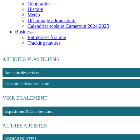
Géographie
Histoire
Météo
Découpage administratif
Calendrier scolaire Cameroun 2024-2025
Business
Entreprises à la une
Tracking navires
ARTISTES PLASTICIENS
Annuaire des artistes
Inscription dans l'annuaire
VOIR EGALEMENT
Expositions & Galeries d'arts
AUTRES ARTISTES
ABDIAS NGATEU