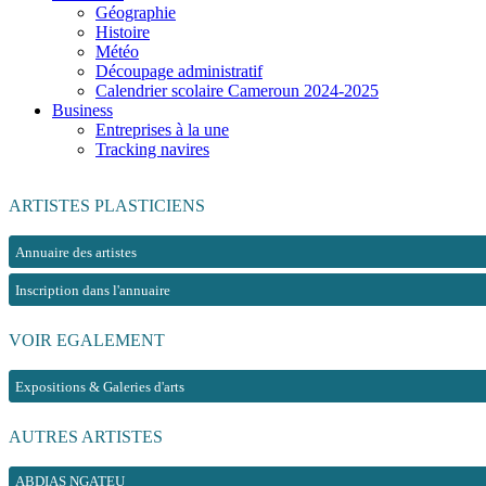
Géographie
Histoire
Météo
Découpage administratif
Calendrier scolaire Cameroun 2024-2025
Business
Entreprises à la une
Tracking navires
ARTISTES PLASTICIENS
Annuaire des artistes
Inscription dans l'annuaire
VOIR EGALEMENT
Expositions & Galeries d'arts
AUTRES ARTISTES
ABDIAS NGATEU