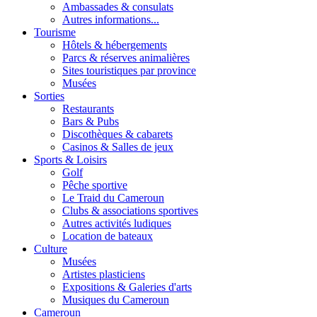
Ambassades & consulats
Autres informations...
Tourisme
Hôtels & hébergements
Parcs & réserves animalières
Sites touristiques par province
Musées
Sorties
Restaurants
Bars & Pubs
Discothèques & cabarets
Casinos & Salles de jeux
Sports & Loisirs
Golf
Pêche sportive
Le Traid du Cameroun
Clubs & associations sportives
Autres activités ludiques
Location de bateaux
Culture
Musées
Artistes plasticiens
Expositions & Galeries d'arts
Musiques du Cameroun
Cameroun