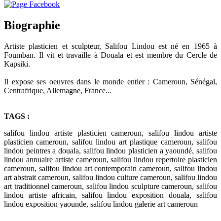
Biographie
Artiste plasticien et sculpteur, Salifou Lindou est né en 1965 à
Foumban. Il vit et travaille à Douala et est membre du Cercle de
Kapsiki.
Il expose ses oeuvres dans le monde entier : Cameroun, Sénégal,
Centrafrique, Allemagne, France...
TAGS :
salifou lindou artiste plasticien cameroun, salifou lindou artiste
plasticien cameroun, salifou lindou art plastique cameroun, salifou
lindou peintres a douala, salifou lindou plasticien a yaoundé, salifou
lindou annuaire artiste cameroun, salifou lindou repertoire plasticien
cameroun, salifou lindou art contemporain cameroun, salifou lindou
art abstrait cameroun, salifou lindou culture cameroun, salifou lindou
art traditionnel cameroun, salifou lindou sculpture cameroun, salifou
lindou artiste africain, salifou lindou exposition douala, salifou
lindou exposition yaounde, salifou lindou galerie art cameroun