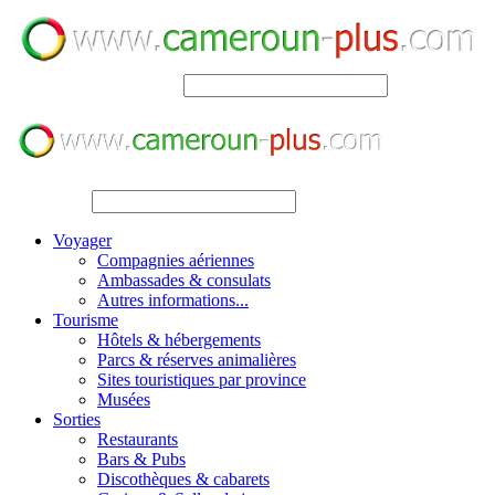
SEARCH
SEARCH
Voyager
Compagnies aériennes
Ambassades & consulats
Autres informations...
Tourisme
Hôtels & hébergements
Parcs & réserves animalières
Sites touristiques par province
Musées
Sorties
Restaurants
Bars & Pubs
Discothèques & cabarets