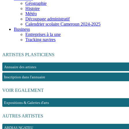
Géographie
Histoire
Météo
Découpage administratif
Calendrier scolaire Cameroun 2024-2025
Business
Entreprises à la une
Tracking navires
ARTISTES PLASTICIENS
Annuaire des artistes
Inscription dans l'annuaire
VOIR EGALEMENT
Expositions & Galeries d'arts
AUTRES ARTISTES
ABDIAS NGATEU