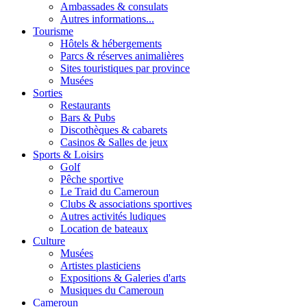
Ambassades & consulats
Autres informations...
Tourisme
Hôtels & hébergements
Parcs & réserves animalières
Sites touristiques par province
Musées
Sorties
Restaurants
Bars & Pubs
Discothèques & cabarets
Casinos & Salles de jeux
Sports & Loisirs
Golf
Pêche sportive
Le Traid du Cameroun
Clubs & associations sportives
Autres activités ludiques
Location de bateaux
Culture
Musées
Artistes plasticiens
Expositions & Galeries d'arts
Musiques du Cameroun
Cameroun