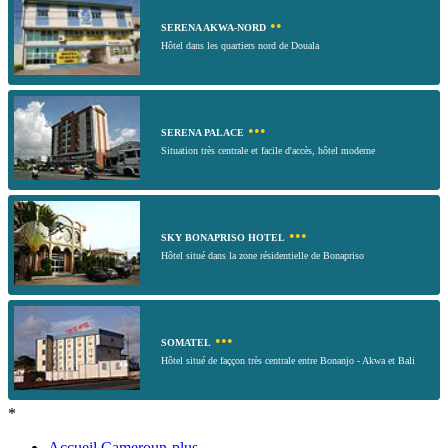
••
SERENA AKWA-NORD
Hôtel dans les quartiers nord de Douala
•••
SERENA PALACE
Situation très centrale et facile d'accès, hôtel moderne
•••
SKY BONAPRISO HOTEL
Hôtel situé dans la zone résidentielle de Bonapriso
•••
SOMATEL
Hôtel situé de faççon très centrale entre Bonanjo - Akwa et Bali
*
Accueil Cameroun-plus