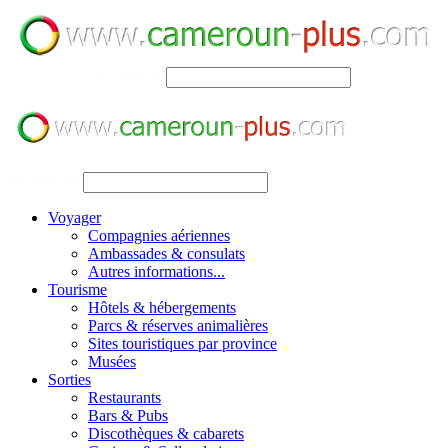
SEARCH
SEARCH
Voyager
Compagnies aériennes
Ambassades & consulats
Autres informations...
Tourisme
Hôtels & hébergements
Parcs & réserves animalières
Sites touristiques par province
Musées
Sorties
Restaurants
Bars & Pubs
Discothèques & cabarets