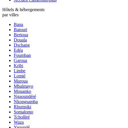
Hôtels & hébergements
par villes
Bana
Batouri
Bertoua
Douala
Dschang
Edéa
Foumban
Garoua
Kribi
Limbe
Lomié
Maroua
Mbalmayo
Mouanko
Ngaoundéré
Nkongsamba
Rhumsiki
Somalomo
Tcholliré
Waza
Yaoundé