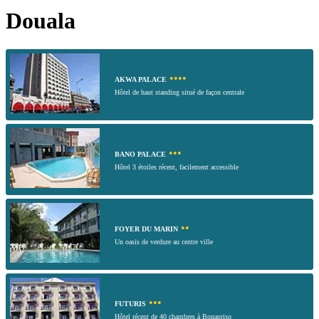
Douala
••••
AKWA PALACE
Hôtel de haut standing situé de façon centrale
•••
BANO PALACE
Hôtel 3 étoiles récent, facilement accessible
••
FOYER DU MARIN
Un oasis de verdure au centre ville
•••
FUTURIS
Hôtel récent de 40 chambres à Bonapriso