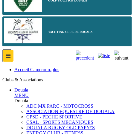
GOLF PRACTICE DOUALA
YACHTING CLUB DE DOUALA
≡
Accueil Cameroun-plus
Clubs & Associations
Douala
MENU
Douala
ADC MX PARC - MOTOCROSS
ASSOCIATION EQUESTRE DE DOUALA
CPSD - PECHE SPORTIVE
CSAL - SPORTS MECANIQUES
DOUALA RUGBY OLD PAPY\'S
ENERGY CLUB - FITNESS