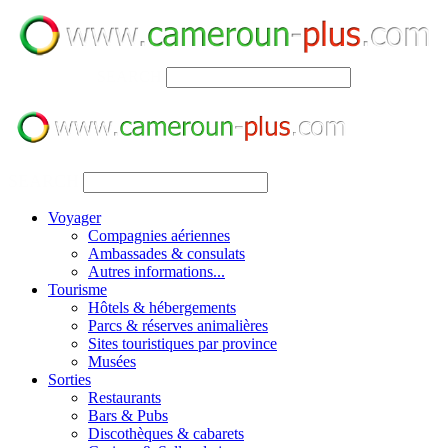
SEARCH
SEARCH
Voyager
Compagnies aériennes
Ambassades & consulats
Autres informations...
Tourisme
Hôtels & hébergements
Parcs & réserves animalières
Sites touristiques par province
Musées
Sorties
Restaurants
Bars & Pubs
Discothèques & cabarets