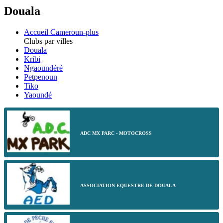
Douala
Accueil Cameroun-plus
Clubs par villes
Douala
Kribi
Ngaoundéré
Petpenoun
Tiko
Yaoundé
ADC MX PARC - MOTOCROSS
ASSOCIATION EQUESTRE DE DOUALA