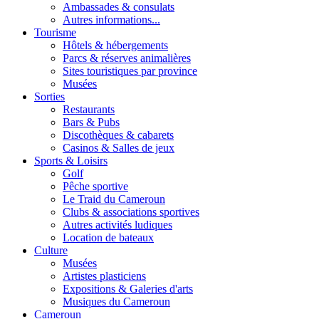
Ambassades & consulats
Autres informations...
Tourisme
Hôtels & hébergements
Parcs & réserves animalières
Sites touristiques par province
Musées
Sorties
Restaurants
Bars & Pubs
Discothèques & cabarets
Casinos & Salles de jeux
Sports & Loisirs
Golf
Pêche sportive
Le Traid du Cameroun
Clubs & associations sportives
Autres activités ludiques
Location de bateaux
Culture
Musées
Artistes plasticiens
Expositions & Galeries d'arts
Musiques du Cameroun
Cameroun