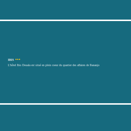
•••
IBIS
L'hôtel Ibis Douala est situé en plein coeur du quartier des affaires de Bananjo