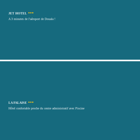
•••
JET HOTEL
A 3 minutes de l'aéroport de Douala !
•••
LA FALAISE
Hôtel confortable proche du centre administratif avec Piscine