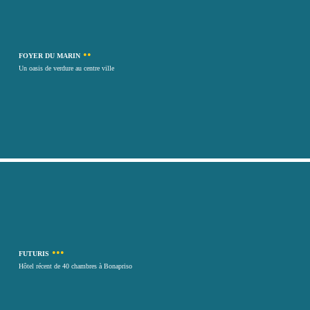
••
FOYER DU MARIN
Un oasis de verdure au centre ville
•••
FUTURIS
Hôtel récent de 40 chambres à Bonapriso