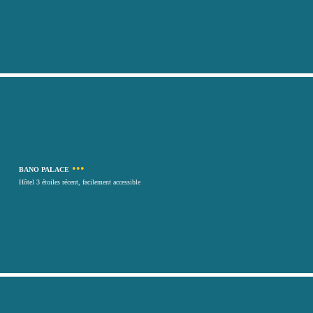
•••
BANO PALACE
Hôtel 3 étoiles récent, facilement accessible