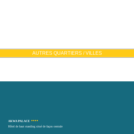
AUTRES QUARTIERS / VILLES
••••
AKWA PALACE
Hôtel de haut standing situé de façon centrale