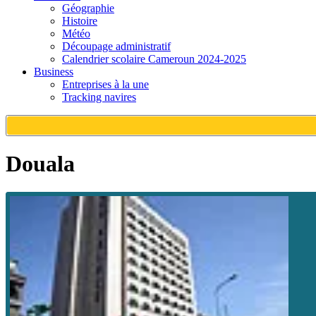
Géographie
Histoire
Météo
Découpage administratif
Calendrier scolaire Cameroun 2024-2025
Business
Entreprises à la une
Tracking navires
Douala