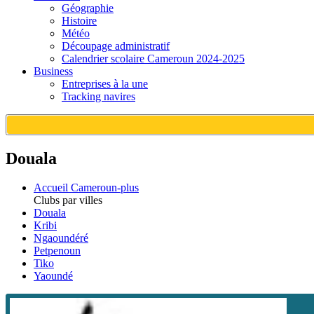
Géographie
Histoire
Météo
Découpage administratif
Calendrier scolaire Cameroun 2024-2025
Business
Entreprises à la une
Tracking navires
Douala
Accueil Cameroun-plus
Clubs par villes
Douala
Kribi
Ngaoundéré
Petpenoun
Tiko
Yaoundé