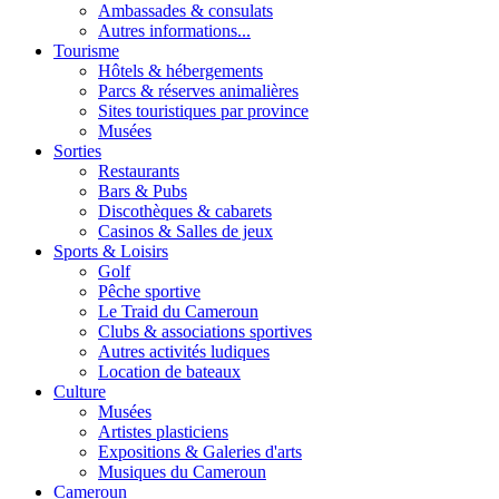
Ambassades & consulats
Autres informations...
Tourisme
Hôtels & hébergements
Parcs & réserves animalières
Sites touristiques par province
Musées
Sorties
Restaurants
Bars & Pubs
Discothèques & cabarets
Casinos & Salles de jeux
Sports & Loisirs
Golf
Pêche sportive
Le Traid du Cameroun
Clubs & associations sportives
Autres activités ludiques
Location de bateaux
Culture
Musées
Artistes plasticiens
Expositions & Galeries d'arts
Musiques du Cameroun
Cameroun