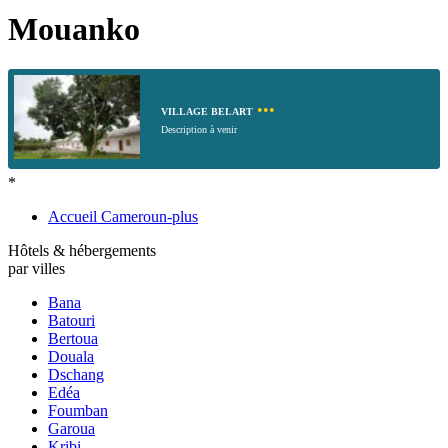
Mouanko
•••
VILLAGE BELART
Description à venir
*
Accueil Cameroun-plus
Hôtels & hébergements
par villes
Bana
Batouri
Bertoua
Douala
Dschang
Edéa
Foumban
Garoua
Kribi