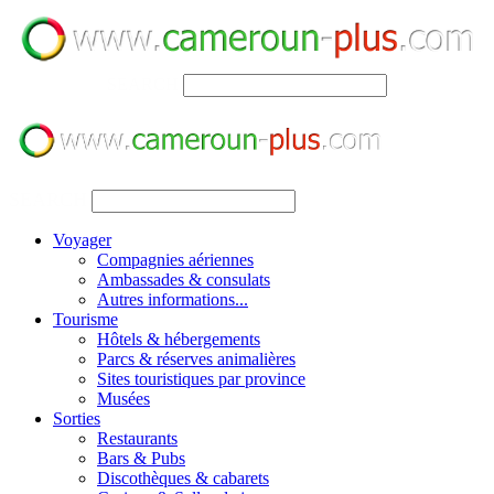
SEARCH
SEARCH
Voyager
Compagnies aériennes
Ambassades & consulats
Autres informations...
Tourisme
Hôtels & hébergements
Parcs & réserves animalières
Sites touristiques par province
Musées
Sorties
Restaurants
Bars & Pubs
Discothèques & cabarets