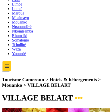
Limbe
Lomié
Maroua
Mbalmayo
Mouanko
Ngaoundéré
Nkongsamba
Rhumsiki
Somalomo
Tcholliré
Waza
Yaoundé
≡
Tourisme Cameroun > Hôtels & hébergements >
Mouanko >
VILLAGE BELART
VILLAGE BELART
•••