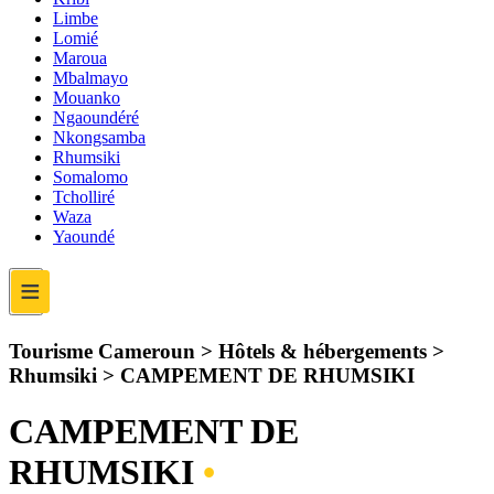
Limbe
Lomié
Maroua
Mbalmayo
Mouanko
Ngaoundéré
Nkongsamba
Rhumsiki
Somalomo
Tcholliré
Waza
Yaoundé
≡
Tourisme Cameroun > Hôtels & hébergements >
Rhumsiki >
CAMPEMENT DE RHUMSIKI
CAMPEMENT DE
RHUMSIKI
•