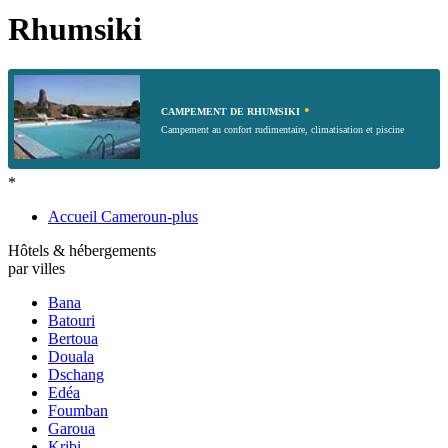
Rhumsiki
•
CAMPEMENT DE RHUMSIKI
Campement au confort rudimentaire, climatisation et piscine
*
Accueil Cameroun-plus
Hôtels & hébergements
par villes
Bana
Batouri
Bertoua
Douala
Dschang
Edéa
Foumban
Garoua
Kribi