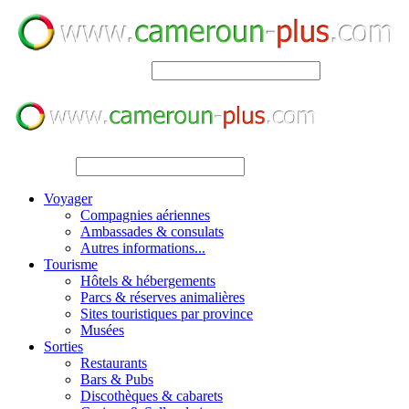
SEARCH
SEARCH
Voyager
Compagnies aériennes
Ambassades & consulats
Autres informations...
Tourisme
Hôtels & hébergements
Parcs & réserves animalières
Sites touristiques par province
Musées
Sorties
Restaurants
Bars & Pubs
Discothèques & cabarets