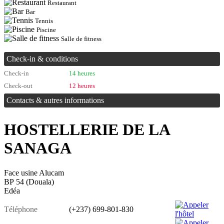
Restaurant
Bar
Tennis
Piscine
Salle de fitness
Check-in & conditions
Check-in
14 heures
Check-out
12 heures
Contacts & autres informations
HOSTELLERIE DE LA
SANAGA
Face usine Alucam
BP 54 (Douala)
Edéa
Téléphone
(+237) 699-801-830