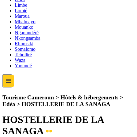
Limbe
Lomié
Maroua
Mbalmayo
Mouanko
Ngaoundéré
Nkongsamba
Rhumsiki
Somalomo
Tcholliré
Waza
Yaoundé
≡
Tourisme Cameroun > Hôtels & hébergements >
Edéa >
HOSTELLERIE DE LA SANAGA
HOSTELLERIE DE LA
SANAGA
••