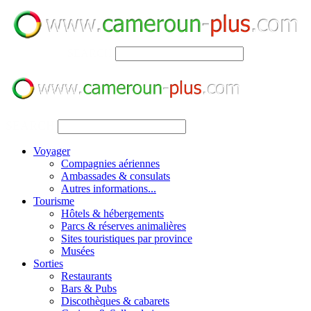
SEARCH
SEARCH
Voyager
Compagnies aériennes
Ambassades & consulats
Autres informations...
Tourisme
Hôtels & hébergements
Parcs & réserves animalières
Sites touristiques par province
Musées
Sorties
Restaurants
Bars & Pubs
Discothèques & cabarets