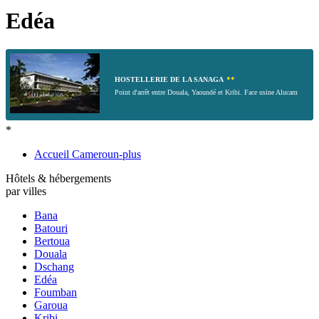
Edéa
••
HOSTELLERIE DE LA SANAGA
Point d'arrêt entre Douala, Yaoundé et Kribi. Face usine Alucam
*
Accueil Cameroun-plus
Hôtels & hébergements
par villes
Bana
Batouri
Bertoua
Douala
Dschang
Edéa
Foumban
Garoua
Kribi