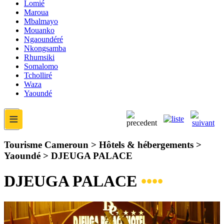
Lomié
Maroua
Mbalmayo
Mouanko
Ngaoundéré
Nkongsamba
Rhumsiki
Somalomo
Tcholliré
Waza
Yaoundé
≡
Tourisme Cameroun > Hôtels & hébergements >
Yaoundé >
DJEUGA PALACE
DJEUGA PALACE
••••