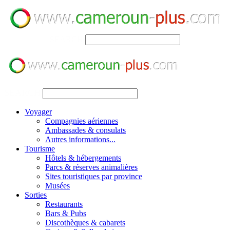
SEARCH
SEARCH
Voyager
Compagnies aériennes
Ambassades & consulats
Autres informations...
Tourisme
Hôtels & hébergements
Parcs & réserves animalières
Sites touristiques par province
Musées
Sorties
Restaurants
Bars & Pubs
Discothèques & cabarets