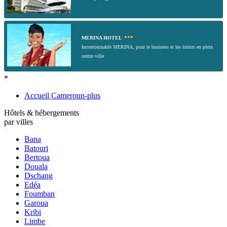
•••
MERINA HOTEL
Incontournable MERINA, pour le business et les loisirs en plein
centre ville
*
Accueil Cameroun-plus
Hôtels & hébergements
par villes
Bana
Batouri
Bertoua
Douala
Dschang
Edéa
Foumban
Garoua
Kribi
Limbe