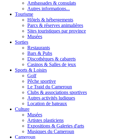
Ambassades & consulats
Autres informations...
Tourisme
Hôtels & hébergements
Parcs & réserves animalières
Sites touristiques par province
Musées
Sorties
Restaurants
Bars & Pubs
Discothèques & cabarets
Casinos & Salles de jeux
Sports & Loisirs
Golf
Pêche sportive
Le Traid du Cameroun
Clubs & associations sportives
Autres activités ludiques
Location de bateaux
Culture
Musées
Artistes plasticiens
Expositions & Galeries d'arts
Musiques du Cameroun
Cameroun