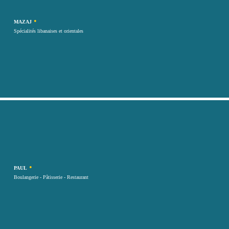
•
MAZAJ
Spécialités libanaises et orientales
•
PAUL
Boulangerie - Pâtisserie - Restaurant