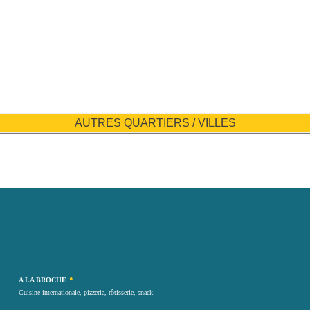
AUTRES QUARTIERS / VILLES
•
A LA BROCHE
Cuisine internationale, pizzeria, rôtisserie, snack.