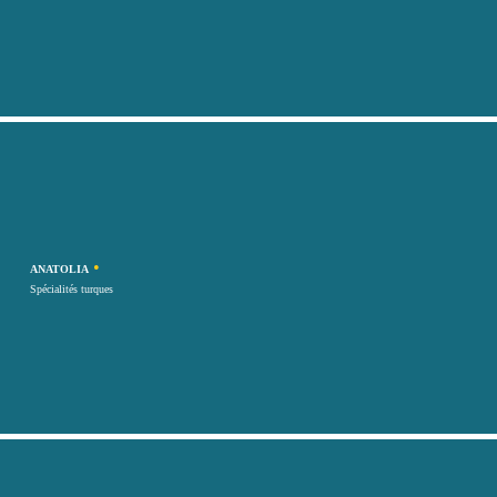
•
ANATOLIA
Spécialités turques