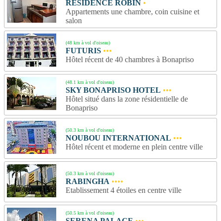
RESIDENCE ROBIN
•
Appartements une chambre, coin cuisine et
salon
(48 km à vol d'oiseau)
FUTURIS
•••
Hôtel récent de 40 chambres à Bonapriso
(48.1 km à vol d'oiseau)
SKY BONAPRISO HOTEL
•••
Hôtel situé dans la zone résidentielle de
Bonapriso
(50.3 km à vol d'oiseau)
NOUBOU INTERNATIONAL
•••
Hôtel récent et moderne en plein centre ville
(50.3 km à vol d'oiseau)
RABINGHA
••••
Etablissement 4 étoiles en centre ville
(50.5 km à vol d'oiseau)
SERENA PALACE
•••