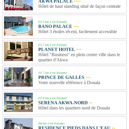
AKWA PALACE
••••
Hôtel de haut standing situé de façon centrale
(51.3 km à vol d'oiseau)
BANO PALACE
•••
Hôtel 3 étoiles récent, facilement accessible
(51.7 km à vol d'oiseau)
PLANET HOTEL
•••
Hôtel "Business" en plein centre ville dans le
quartier d'Akwa
(51.7 km à vol d'oiseau)
PRINCE DE GALLES
•••
Votre nouvelle référence à Douala
(53.6 km à vol d'oiseau)
SERENA AKWA-NORD
••
Hôtel dans les quartiers nord de Douala
(66 km à vol d'oiseau)
RESIDENCE PIEDS DANS L'EAU
••