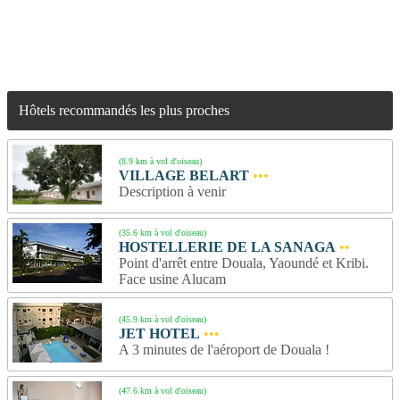
Hôtels recommandés les plus proches
(8.9 km à vol d'oiseau)
VILLAGE BELART
•••
Description à venir
(35.6 km à vol d'oiseau)
HOSTELLERIE DE LA SANAGA
••
Point d'arrêt entre Douala, Yaoundé et Kribi.
Face usine Alucam
(45.9 km à vol d'oiseau)
JET HOTEL
•••
A 3 minutes de l'aéroport de Douala !
(47.6 km à vol d'oiseau)