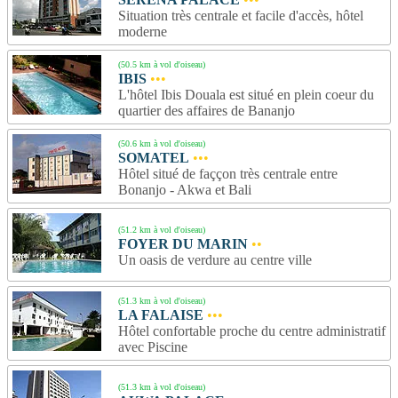
Situation très centrale et facile d'accès, hôtel
moderne
(50.5 km à vol d'oiseau)
IBIS
•••
L'hôtel Ibis Douala est situé en plein coeur du
quartier des affaires de Bananjo
(50.6 km à vol d'oiseau)
SOMATEL
•••
Hôtel situé de faççon très centrale entre
Bonanjo - Akwa et Bali
(51.2 km à vol d'oiseau)
FOYER DU MARIN
••
Un oasis de verdure au centre ville
(51.3 km à vol d'oiseau)
LA FALAISE
•••
Hôtel confortable proche du centre administratif
avec Piscine
(51.3 km à vol d'oiseau)