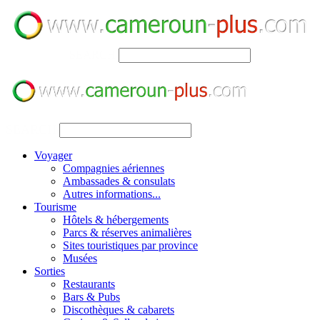
SEARCH
SEARCH
Voyager
Compagnies aériennes
Ambassades & consulats
Autres informations...
Tourisme
Hôtels & hébergements
Parcs & réserves animalières
Sites touristiques par province
Musées
Sorties
Restaurants
Bars & Pubs
Discothèques & cabarets