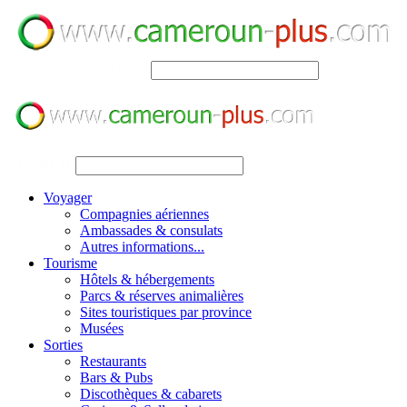
SEARCH
SEARCH
Voyager
Compagnies aériennes
Ambassades & consulats
Autres informations...
Tourisme
Hôtels & hébergements
Parcs & réserves animalières
Sites touristiques par province
Musées
Sorties
Restaurants
Bars & Pubs
Discothèques & cabarets