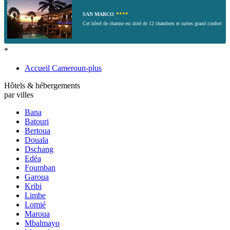
••••
SAN MARCO
Cet hôtel de charme est doté de 12 chambres et suites grand confort
*
Accueil Cameroun-plus
Hôtels & hébergements
par villes
Bana
Batouri
Bertoua
Douala
Dschang
Edéa
Foumban
Garoua
Kribi
Limbe
Lomié
Maroua
Mbalmayo