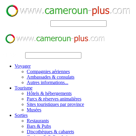
SEARCH
SEARCH
Voyager
Compagnies aériennes
Ambassades & consulats
Autres informations...
Tourisme
Hôtels & hébergements
Parcs & réserves animalières
Sites touristiques par province
Musées
Sorties
Restaurants
Bars & Pubs
Discothèques & cabarets