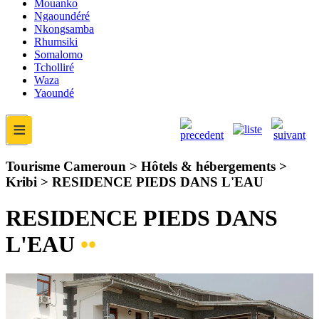
Mouanko
Ngaoundéré
Nkongsamba
Rhumsiki
Somalomo
Tcholliré
Waza
Yaoundé
≡
Tourisme Cameroun > Hôtels & hébergements >
Kribi >
RESIDENCE PIEDS DANS L'EAU
RESIDENCE PIEDS DANS
L'EAU
••