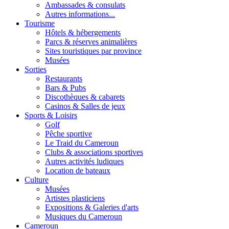
Ambassades & consulats
Autres informations...
Tourisme
Hôtels & hébergements
Parcs & réserves animalières
Sites touristiques par province
Musées
Sorties
Restaurants
Bars & Pubs
Discothèques & cabarets
Casinos & Salles de jeux
Sports & Loisirs
Golf
Pêche sportive
Le Traid du Cameroun
Clubs & associations sportives
Autres activités ludiques
Location de bateaux
Culture
Musées
Artistes plasticiens
Expositions & Galeries d'arts
Musiques du Cameroun
Cameroun