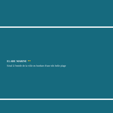
••
ELABE MARINE
Situé à l'entrée de la ville en bordure d'une très belle plage