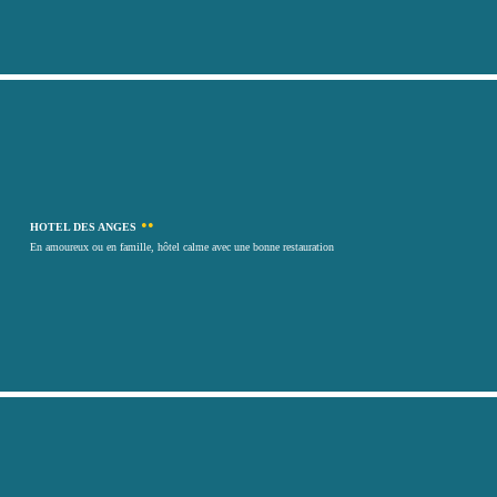
••
HOTEL DES ANGES
En amoureux ou en famille, hôtel calme avec une bonne restauration