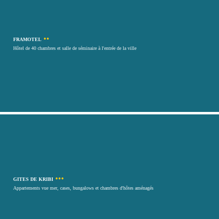
••
FRAMOTEL
Hôtel de 40 chambres et salle de séminaire à l'entrée de la ville
•••
GITES DE KRIBI
Appartements vue mer, cases, bungalows et chambres d'hôtes aménagés