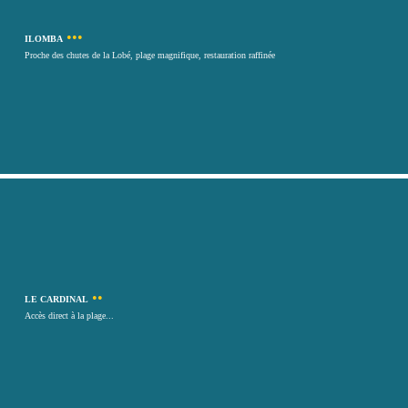
•••
ILOMBA
Proche des chutes de la Lobé, plage magnifique, restauration raffinée
••
LE CARDINAL
Accès direct à la plage...