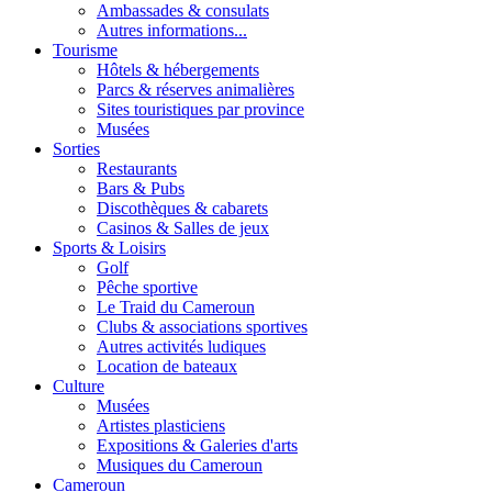
Ambassades & consulats
Autres informations...
Tourisme
Hôtels & hébergements
Parcs & réserves animalières
Sites touristiques par province
Musées
Sorties
Restaurants
Bars & Pubs
Discothèques & cabarets
Casinos & Salles de jeux
Sports & Loisirs
Golf
Pêche sportive
Le Traid du Cameroun
Clubs & associations sportives
Autres activités ludiques
Location de bateaux
Culture
Musées
Artistes plasticiens
Expositions & Galeries d'arts
Musiques du Cameroun
Cameroun