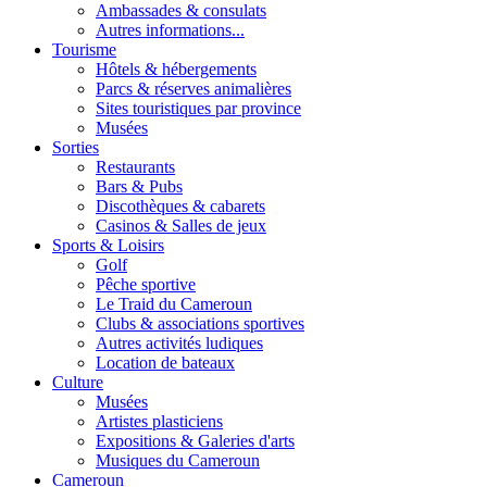
Ambassades & consulats
Autres informations...
Tourisme
Hôtels & hébergements
Parcs & réserves animalières
Sites touristiques par province
Musées
Sorties
Restaurants
Bars & Pubs
Discothèques & cabarets
Casinos & Salles de jeux
Sports & Loisirs
Golf
Pêche sportive
Le Traid du Cameroun
Clubs & associations sportives
Autres activités ludiques
Location de bateaux
Culture
Musées
Artistes plasticiens
Expositions & Galeries d'arts
Musiques du Cameroun
Cameroun