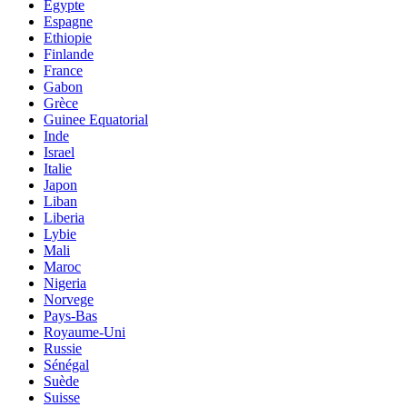
Egypte
Espagne
Ethiopie
Finlande
France
Gabon
Grèce
Guinee Equatorial
Inde
Israel
Italie
Japon
Liban
Liberia
Lybie
Mali
Maroc
Nigeria
Norvege
Pays-Bas
Royaume-Uni
Russie
Sénégal
Suède
Suisse