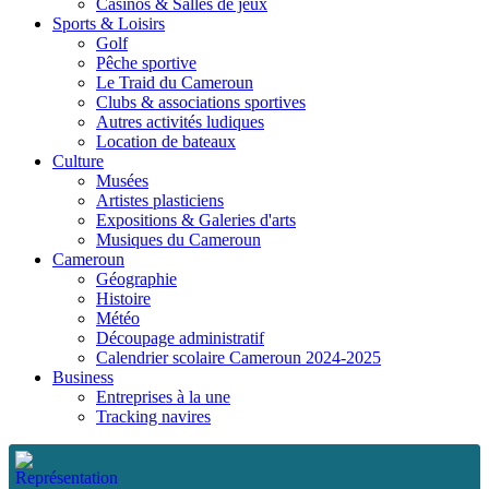
Casinos & Salles de jeux
Sports & Loisirs
Golf
Pêche sportive
Le Traid du Cameroun
Clubs & associations sportives
Autres activités ludiques
Location de bateaux
Culture
Musées
Artistes plasticiens
Expositions & Galeries d'arts
Musiques du Cameroun
Cameroun
Géographie
Histoire
Météo
Découpage administratif
Calendrier scolaire Cameroun 2024-2025
Business
Entreprises à la une
Tracking navires