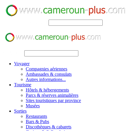
SEARCH
SEARCH
Voyager
Compagnies aériennes
Ambassades & consulats
Autres informations...
Tourisme
Hôtels & hébergements
Parcs & réserves animalières
Sites touristiques par province
Musées
Sorties
Restaurants
Bars & Pubs
Discothèques & cabarets