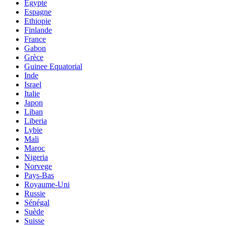
Egypte
Espagne
Ethiopie
Finlande
France
Gabon
Grèce
Guinee Equatorial
Inde
Israel
Italie
Japon
Liban
Liberia
Lybie
Mali
Maroc
Nigeria
Norvege
Pays-Bas
Royaume-Uni
Russie
Sénégal
Suède
Suisse