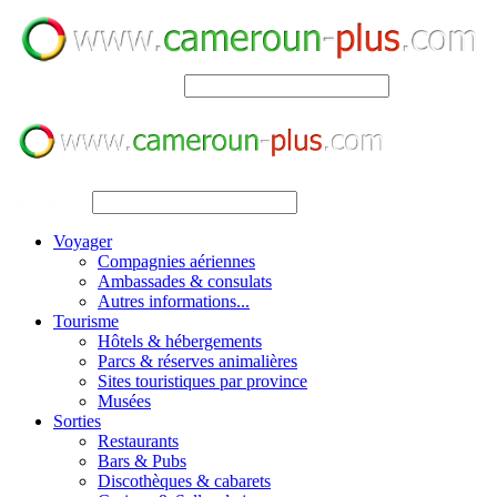
SEARCH
SEARCH
Voyager
Compagnies aériennes
Ambassades & consulats
Autres informations...
Tourisme
Hôtels & hébergements
Parcs & réserves animalières
Sites touristiques par province
Musées
Sorties
Restaurants
Bars & Pubs
Discothèques & cabarets