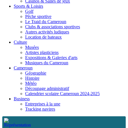
Casinos & Salles de jeux
Sports & Loisirs
Golf
Pêche sportive
Le Traid du Cameroun
Clubs & associations sportives
Autres activités ludiques
Location de bateaux
Culture
Musées
Artistes plasticiens
Expositions & Galeries d'arts
Musiques du Cameroun
Cameroun
Géographie
Histoire
Météo
Découpage administratif
Calendrier scolaire Cameroun 2024-2025
Business
Entreprises à la une
Tracking navires