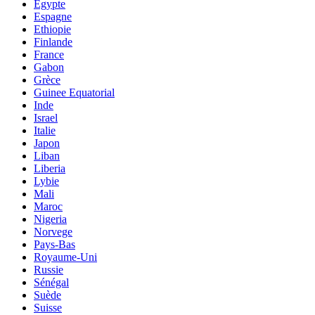
Egypte
Espagne
Ethiopie
Finlande
France
Gabon
Grèce
Guinee Equatorial
Inde
Israel
Italie
Japon
Liban
Liberia
Lybie
Mali
Maroc
Nigeria
Norvege
Pays-Bas
Royaume-Uni
Russie
Sénégal
Suède
Suisse