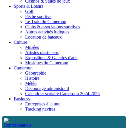
Casinos & Salles de jeux
Sports & Loisirs
Golf
Pêche sportive
Le Traid du Cameroun
Clubs & associations sportives
Autres activités ludiques
Location de bateaux
Culture
Musées
Artistes plasticiens
Expositions & Galeries d'arts
Musiques du Cameroun
Cameroun
Géographie
Histoire
Météo
Découpage administratif
Calendrier scolaire Cameroun 2024-2025
Business
Entreprises à la une
Tracking navires