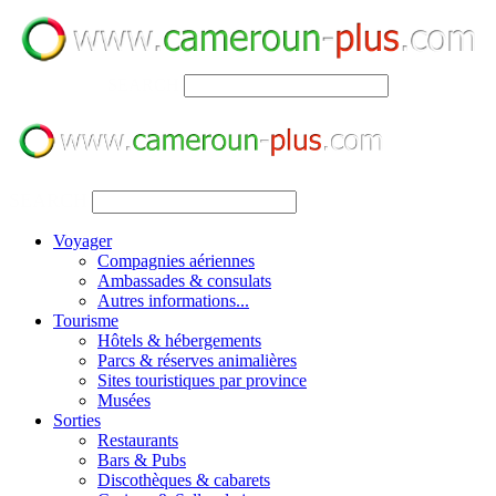
SEARCH
SEARCH
Voyager
Compagnies aériennes
Ambassades & consulats
Autres informations...
Tourisme
Hôtels & hébergements
Parcs & réserves animalières
Sites touristiques par province
Musées
Sorties
Restaurants
Bars & Pubs
Discothèques & cabarets