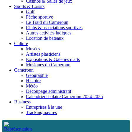
Casinos & Salles de jeux
Sports & Loisirs
Golf
Pêche sportive
Le Traid du Cameroun
Clubs & associations sportives
Autres activités ludiques
Location de bateaux
Culture
Musées
Artistes plasticiens
Expositions & Galeries d'arts
Musiques du Cameroun
Cameroun
Géographie
Histoire
Météo
Découpage administratif
Calendrier scolaire Cameroun 2024-2025
Business
Entreprises à la une
Tracking navires