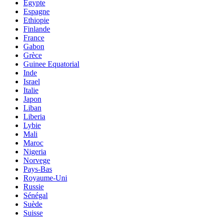
Egypte
Espagne
Ethiopie
Finlande
France
Gabon
Grèce
Guinee Equatorial
Inde
Israel
Italie
Japon
Liban
Liberia
Lybie
Mali
Maroc
Nigeria
Norvege
Pays-Bas
Royaume-Uni
Russie
Sénégal
Suède
Suisse