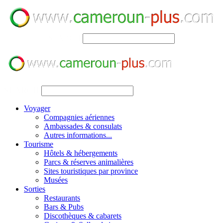
SEARCH
SEARCH
Voyager
Compagnies aériennes
Ambassades & consulats
Autres informations...
Tourisme
Hôtels & hébergements
Parcs & réserves animalières
Sites touristiques par province
Musées
Sorties
Restaurants
Bars & Pubs
Discothèques & cabarets