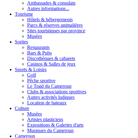
Ambassades & consulats
Autres informations...
Tourisme
Hôtels & hébergements
Parcs & réserves animalières
Sites touristiques par province
Musées
Sorties
Restaurants
Bars & Pubs
Discothèques & cabarets
Casinos & Salles de jeux
Sports & Loisirs
Golf
Pêche sportive
Le Traid du Cameroun
Clubs & associations sportives
Autres activités ludiques
Location de bateaux
Culture
Musées
Artistes plasticiens
Expositions & Galeries d'arts
Musiques du Cameroun
Cameroun