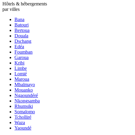
Hôtels & hébergements
par villes
Bana
Batouri
Bertoua
Douala
Dschang
Edéa
Foumban
Garoua
Kribi
Limbe
Lomié
Maroua
Mbalmayo
Mouanko
Ngaoundéré
Nkongsamba
Rhumsiki
Somalomo
Tcholliré
Waza
Yaoundé