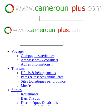
SEARCH
SEARCH
Voyager
Compagnies aériennes
Ambassades & consulats
Autres informations...
Tourisme
Hôtels & hébergements
Parcs & réserves animalières
Sites touristiques par province
Musées
Sorties
Restaurants
Bars & Pubs
Discothèques & cabarets