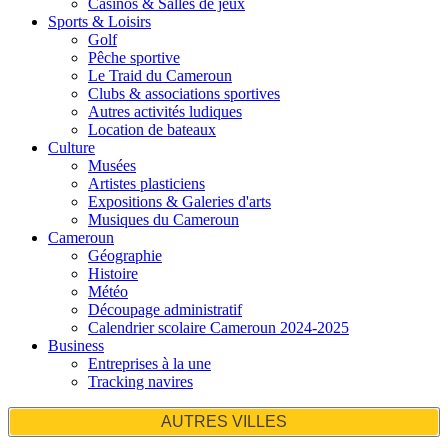
Casinos & Salles de jeux
Sports & Loisirs
Golf
Pêche sportive
Le Traid du Cameroun
Clubs & associations sportives
Autres activités ludiques
Location de bateaux
Culture
Musées
Artistes plasticiens
Expositions & Galeries d'arts
Musiques du Cameroun
Cameroun
Géographie
Histoire
Météo
Découpage administratif
Calendrier scolaire Cameroun 2024-2025
Business
Entreprises à la une
Tracking navires
AUTRES VILLES