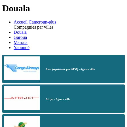
Douala
Accueil Cameroun-plus
Compagnies par villes
Douala
Garoua
Maroua
Yaoundé
Aero (représenté par ATM) - Agence ville
Afrijet - Agence ville