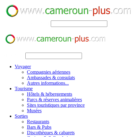
SEARCH
SEARCH
Voyager
Compagnies aériennes
Ambassades & consulats
Autres informations...
Tourisme
Hôtels & hébergements
Parcs & réserves animalières
Sites touristiques par province
Musées
Sorties
Restaurants
Bars & Pubs
Discothèques & cabarets