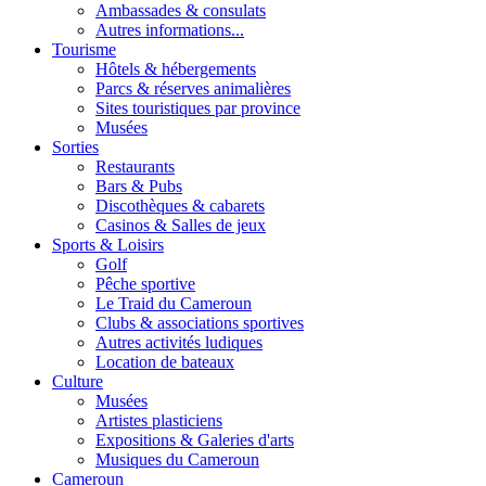
Ambassades & consulats
Autres informations...
Tourisme
Hôtels & hébergements
Parcs & réserves animalières
Sites touristiques par province
Musées
Sorties
Restaurants
Bars & Pubs
Discothèques & cabarets
Casinos & Salles de jeux
Sports & Loisirs
Golf
Pêche sportive
Le Traid du Cameroun
Clubs & associations sportives
Autres activités ludiques
Location de bateaux
Culture
Musées
Artistes plasticiens
Expositions & Galeries d'arts
Musiques du Cameroun
Cameroun