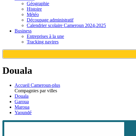
Géographie
Histoire
Météo
Découpage administratif
Calendrier scolaire Cameroun 2024-2025
Business
Entreprises à la une
Tracking navires
Douala
Accueil Cameroun-plus
Compagnies par villes
Douala
Garoua
Maroua
Yaoundé