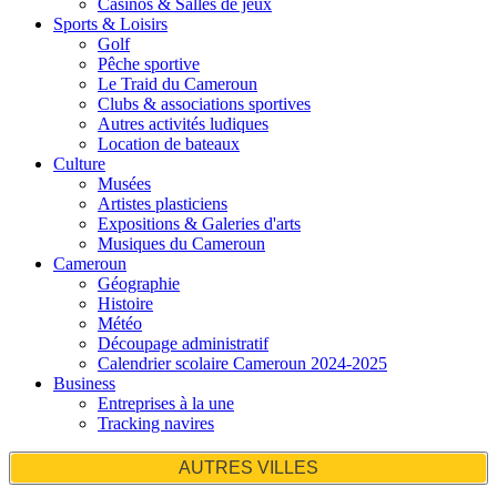
Casinos & Salles de jeux
Sports & Loisirs
Golf
Pêche sportive
Le Traid du Cameroun
Clubs & associations sportives
Autres activités ludiques
Location de bateaux
Culture
Musées
Artistes plasticiens
Expositions & Galeries d'arts
Musiques du Cameroun
Cameroun
Géographie
Histoire
Météo
Découpage administratif
Calendrier scolaire Cameroun 2024-2025
Business
Entreprises à la une
Tracking navires
AUTRES VILLES