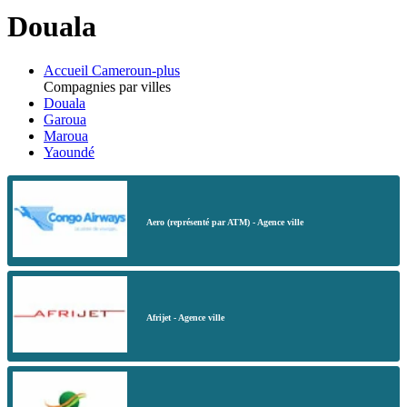
Douala
Accueil Cameroun-plus
Compagnies par villes
Douala
Garoua
Maroua
Yaoundé
Aero (représenté par ATM) - Agence ville
Afrijet - Agence ville