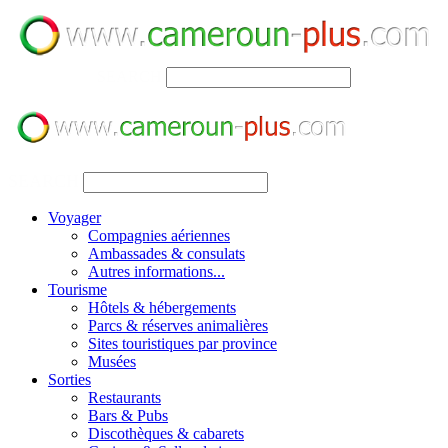
SEARCH
SEARCH
Voyager
Compagnies aériennes
Ambassades & consulats
Autres informations...
Tourisme
Hôtels & hébergements
Parcs & réserves animalières
Sites touristiques par province
Musées
Sorties
Restaurants
Bars & Pubs
Discothèques & cabarets