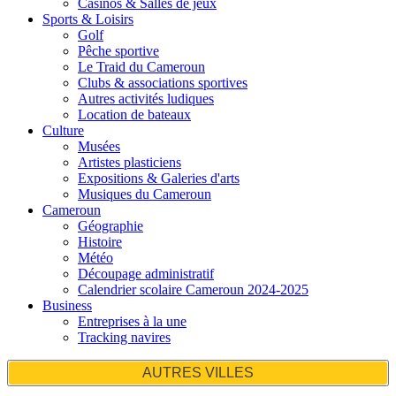
Casinos & Salles de jeux
Sports & Loisirs
Golf
Pêche sportive
Le Traid du Cameroun
Clubs & associations sportives
Autres activités ludiques
Location de bateaux
Culture
Musées
Artistes plasticiens
Expositions & Galeries d'arts
Musiques du Cameroun
Cameroun
Géographie
Histoire
Météo
Découpage administratif
Calendrier scolaire Cameroun 2024-2025
Business
Entreprises à la une
Tracking navires
AUTRES VILLES