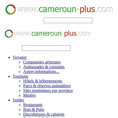
SEARCH
SEARCH
Voyager
Compagnies aériennes
Ambassades & consulats
Autres informations...
Tourisme
Hôtels & hébergements
Parcs & réserves animalières
Sites touristiques par province
Musées
Sorties
Restaurants
Bars & Pubs
Discothèques & cabarets