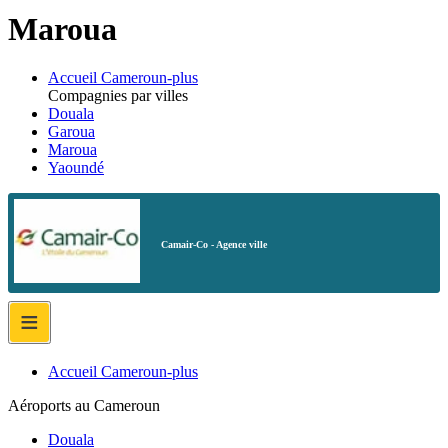
Maroua
Accueil Cameroun-plus
Compagnies par villes
Douala
Garoua
Maroua
Yaoundé
Camair-Co - Agence ville
≡
Accueil Cameroun-plus
Aéroports au Cameroun
Douala