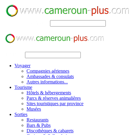
SEARCH
SEARCH
Voyager
Compagnies aériennes
Ambassades & consulats
Autres informations...
Tourisme
Hôtels & hébergements
Parcs & réserves animalières
Sites touristiques par province
Musées
Sorties
Restaurants
Bars & Pubs
Discothèques & cabarets