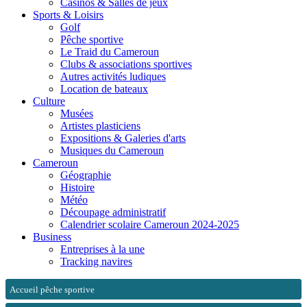
Casinos & Salles de jeux
Sports & Loisirs
Golf
Pêche sportive
Le Traid du Cameroun
Clubs & associations sportives
Autres activités ludiques
Location de bateaux
Culture
Musées
Artistes plasticiens
Expositions & Galeries d'arts
Musiques du Cameroun
Cameroun
Géographie
Histoire
Météo
Découpage administratif
Calendrier scolaire Cameroun 2024-2025
Business
Entreprises à la une
Tracking navires
Accueil pêche sportive