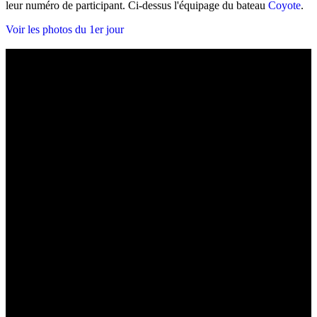
leur numéro de participant. Ci-dessus l'équipage du bateau
Coyote
.
Voir les photos du 1er jour