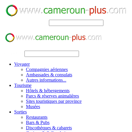
SEARCH
SEARCH
Voyager
Compagnies aériennes
Ambassades & consulats
Autres informations...
Tourisme
Hôtels & hébergements
Parcs & réserves animalières
Sites touristiques par province
Musées
Sorties
Restaurants
Bars & Pubs
Discothèques & cabarets