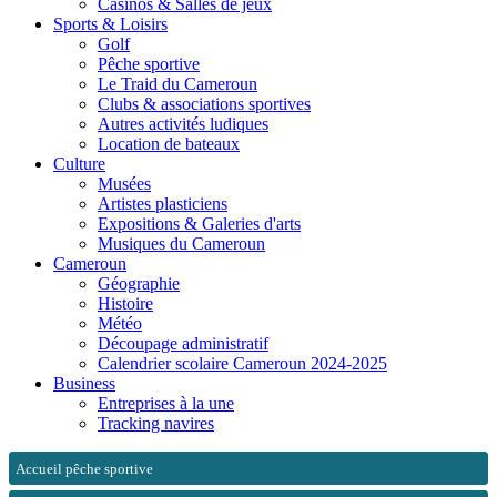
Casinos & Salles de jeux
Sports & Loisirs
Golf
Pêche sportive
Le Traid du Cameroun
Clubs & associations sportives
Autres activités ludiques
Location de bateaux
Culture
Musées
Artistes plasticiens
Expositions & Galeries d'arts
Musiques du Cameroun
Cameroun
Géographie
Histoire
Météo
Découpage administratif
Calendrier scolaire Cameroun 2024-2025
Business
Entreprises à la une
Tracking navires
Accueil pêche sportive