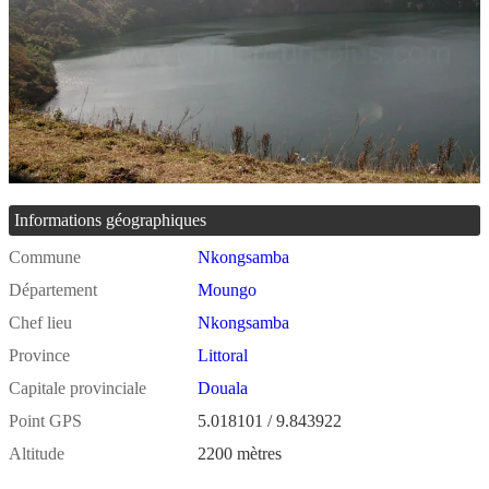
Informations géographiques
Commune
Nkongsamba
Département
Moungo
Chef lieu
Nkongsamba
Province
Littoral
Capitale provinciale
Douala
Point GPS
5.018101 / 9.843922
Altitude
2200 mètres