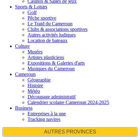
Casinos & Salles de jeux
Sports & Loisirs
Golf
Pêche sportive
Le Traid du Cameroun
Clubs & associations sportives
Autres activités ludiques
Location de bateaux
Culture
Musées
Artistes plasticiens
Expositions & Galeries d'arts
Musiques du Cameroun
Cameroun
Géographie
Histoire
Météo
Découpage administratif
Calendrier scolaire Cameroun 2024-2025
Business
Entreprises à la une
Tracking navires
AUTRES PROVINCES