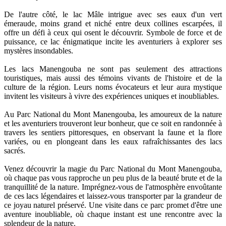
De l'autre côté, le lac Mâle intrigue avec ses eaux d'un vert
émeraude, moins grand et niché entre deux collines escarpées, il
offre un défi à ceux qui osent le découvrir. Symbole de force et de
puissance, ce lac énigmatique incite les aventuriers à explorer ses
mystères insondables.
Les lacs Manengouba ne sont pas seulement des attractions
touristiques, mais aussi des témoins vivants de l'histoire et de la
culture de la région. Leurs noms évocateurs et leur aura mystique
invitent les visiteurs à vivre des expériences uniques et inoubliables.
Au Parc National du Mont Manengouba, les amoureux de la nature
et les aventuriers trouveront leur bonheur, que ce soit en randonnée à
travers les sentiers pittoresques, en observant la faune et la flore
variées, ou en plongeant dans les eaux rafraîchissantes des lacs
sacrés.
Venez découvrir la magie du Parc National du Mont Manengouba,
où chaque pas vous rapproche un peu plus de la beauté brute et de la
tranquillité de la nature. Imprégnez-vous de l'atmosphère envoûtante
de ces lacs légendaires et laissez-vous transporter par la grandeur de
ce joyau naturel préservé. Une visite dans ce parc promet d'être une
aventure inoubliable, où chaque instant est une rencontre avec la
splendeur de la nature.