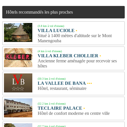
Hôtels recommandés les plus proches
(3.8 km à vol d'oiseau)
VILLA LUCIOLE
•
Situé à 1400 mètres d'altitude sur le Mont
Manengouba
(4 km à vol d'oiseau)
VILLA KLEBER CHOLLIER
•
Ancienne ferme aménagée pour recevoir ses
hôtes
(50.3 km à vol d'oiseau)
LA VALLEE DE BANA
•••
Hôtel, restaurant, séminaire
(52.2 km à vol d'oiseau)
TECLAIRE PALACE
•
Hôtel de confort moderne en centre ville
(52.7 km à vol d'oiseau)