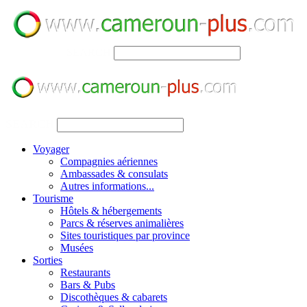
SEARCH
SEARCH
Voyager
Compagnies aériennes
Ambassades & consulats
Autres informations...
Tourisme
Hôtels & hébergements
Parcs & réserves animalières
Sites touristiques par province
Musées
Sorties
Restaurants
Bars & Pubs
Discothèques & cabarets