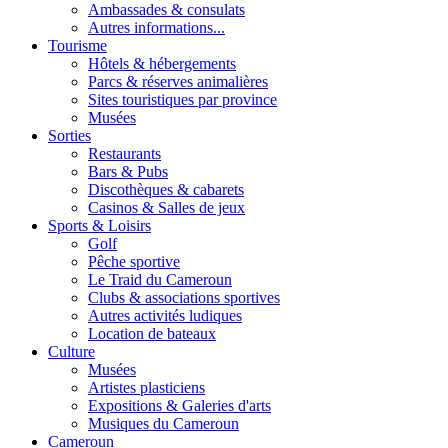
Ambassades & consulats
Autres informations...
Tourisme
Hôtels & hébergements
Parcs & réserves animalières
Sites touristiques par province
Musées
Sorties
Restaurants
Bars & Pubs
Discothèques & cabarets
Casinos & Salles de jeux
Sports & Loisirs
Golf
Pêche sportive
Le Traid du Cameroun
Clubs & associations sportives
Autres activités ludiques
Location de bateaux
Culture
Musées
Artistes plasticiens
Expositions & Galeries d'arts
Musiques du Cameroun
Cameroun