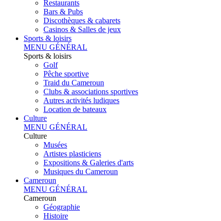
Restaurants
Bars & Pubs
Discothèques & cabarets
Casinos & Salles de jeux
Sports & loisirs
MENU GÉNÉRAL
Sports & loisirs
Golf
Pêche sportive
Traid du Cameroun
Clubs & associations sportives
Autres activités ludiques
Location de bateaux
Culture
MENU GÉNÉRAL
Culture
Musées
Artistes plasticiens
Expositions & Galeries d'arts
Musiques du Cameroun
Cameroun
MENU GÉNÉRAL
Cameroun
Géographie
Histoire