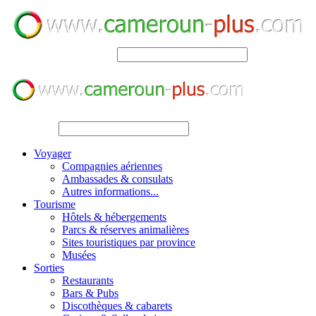
SEARCH
SEARCH
Voyager
Compagnies aériennes
Ambassades & consulats
Autres informations...
Tourisme
Hôtels & hébergements
Parcs & réserves animalières
Sites touristiques par province
Musées
Sorties
Restaurants
Bars & Pubs
Discothèques & cabarets