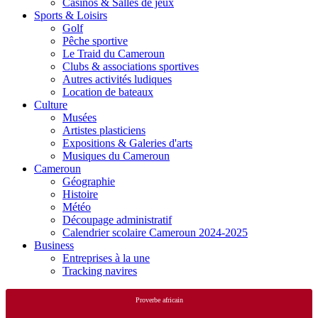
Casinos & Salles de jeux
Sports & Loisirs
Golf
Pêche sportive
Le Traid du Cameroun
Clubs & associations sportives
Autres activités ludiques
Location de bateaux
Culture
Musées
Artistes plasticiens
Expositions & Galeries d'arts
Musiques du Cameroun
Cameroun
Géographie
Histoire
Météo
Découpage administratif
Calendrier scolaire Cameroun 2024-2025
Business
Entreprises à la une
Tracking navires
Proverbe africain