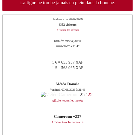
La figue ne tombe jamais en plein dans la bouche.
Audience du 2026-08-06
8352 visiteurs
Afficher les détails
Dernière mise à jour le
2026-08-07 à 21:42
1 € = 655.957 XAF
1 $ = 568.965 XAF
Météo Douala
Vendredi 07/08/2026 à 21:48
25°
25°
Afficher toutes les météos
Cameroun +237
Afficher tous les indicatifs