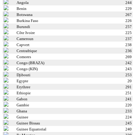
Angola
244
Benin
229
Botswana
267
Burkina Faso
226
Burundi
257
Côte Ivoire
225
Cameroun
237
Capvert
238
Centrafrique
236
Comores
269
Congo (BRAZA)
242
Congo (KIN)
243
Djibouti
253
Egypte
20
Erythree
291
Ethiopie
251
Gabon
241
Gambie
220
Ghana
233
Guinee
224
Guinee Bissau
245
Guinee Equatorial
240