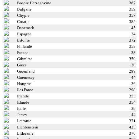
Bosnie Herzegovine
387
Bulgarie
359
Chypre
357
Croatie
385
Danemark
45
Espagne
34
Estonie
372
Finlande
358
France
33
Gibraltar
350
Grèce
30
Groenland
299
Guernesey
44
Hongrie
36
Iles Faroe
298
Irlande
353
Islande
354
Italie
39
Jersey
44
Lettonie
371
Lichtenstein
423
Lithuanie
370