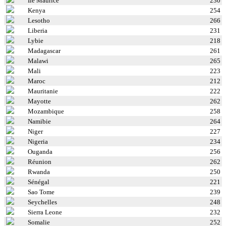
Ile Maurice
230
Kenya
254
Lesotho
266
Liberia
231
Lybie
218
Madagascar
261
Malawi
265
Mali
223
Maroc
212
Mauritanie
222
Mayotte
262
Mozambique
258
Namibie
264
Niger
227
Nigeria
234
Ouganda
256
Réunion
262
Rwanda
250
Sénégal
221
Sao Tome
239
Seychelles
248
Sierra Leone
232
Somalie
252