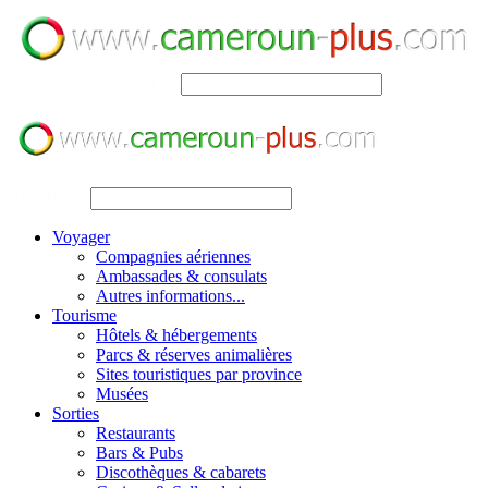
SEARCH
SEARCH
Voyager
Compagnies aériennes
Ambassades & consulats
Autres informations...
Tourisme
Hôtels & hébergements
Parcs & réserves animalières
Sites touristiques par province
Musées
Sorties
Restaurants
Bars & Pubs
Discothèques & cabarets