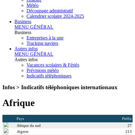
Météo
Découpage administratif
Calendrier scolaire 2024-2025
Business
MENU GÉNÉRAL
Business
Entreprises à la une
Tracking navires
Autres infos
MENU GÉNÉRAL
Autres infos
Vacances scolaires & Fériés
Prévisions météo
Indicatifs téléphoniques
Infos >
Indicatifs téléphoniques internationaux
Afrique
Pays
Préfix
Afrique du sud
27
Algerie
213