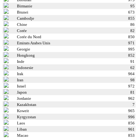
Birmanie
95
Brunei
673
Cambodje
855
Chine
86
Corée
82
Corée du Nord
850
Emirats Arabes Unis
971
Georgie
995
Hongkong
852
Inde
91
Indonesie
62
Irak
964
Iran
98
Israel
972
Japon
81
Jordanie
962
Kazakhstan
7
Koweit
965
Kyrgyzstan
996
Laos
856
Liban
961
Macao
853