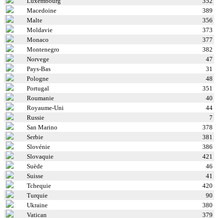
Luxembourg
352
Macedoine
389
Malte
356
Moldavie
373
Monaco
377
Montenegro
382
Norvege
47
Pays-Bas
31
Pologne
48
Portugal
351
Roumanie
40
Royaume-Uni
44
Russie
7
San Marino
378
Serbie
381
Slovénie
386
Slovaquie
421
Suède
46
Suisse
41
Tchequie
420
Turquie
90
Ukraine
380
Vatican
379