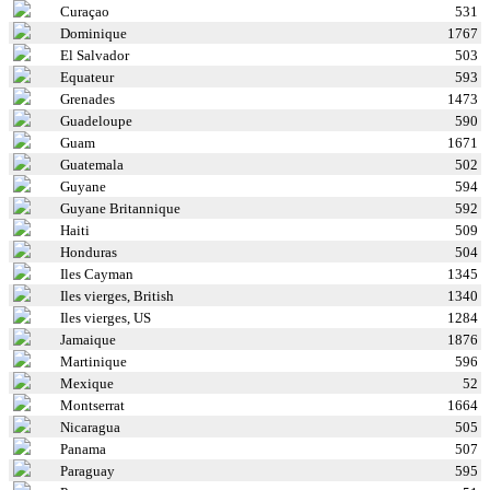
Curaçao
531
Dominique
1767
El Salvador
503
Equateur
593
Grenades
1473
Guadeloupe
590
Guam
1671
Guatemala
502
Guyane
594
Guyane Britannique
592
Haiti
509
Honduras
504
Iles Cayman
1345
Iles vierges, British
1340
Iles vierges, US
1284
Jamaique
1876
Martinique
596
Mexique
52
Montserrat
1664
Nicaragua
505
Panama
507
Paraguay
595