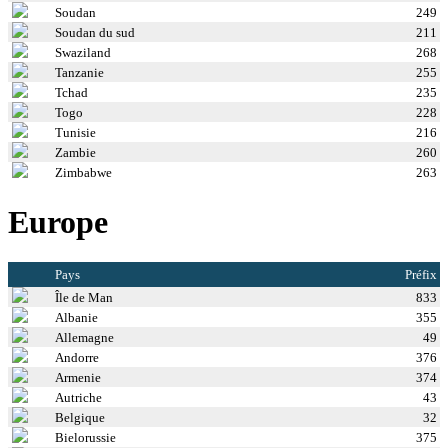
Soudan
249
Soudan du sud
211
Swaziland
268
Tanzanie
255
Tchad
235
Togo
228
Tunisie
216
Zambie
260
Zimbabwe
263
Europe
Pays
Préfix
Île de Man
833
Albanie
355
Allemagne
49
Andorre
376
Armenie
374
Autriche
43
Belgique
32
Bielorussie
375