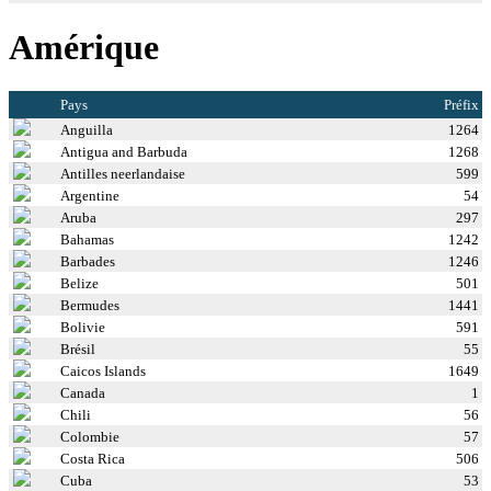
Amérique
Pays
Préfix
Anguilla
1264
Antigua and Barbuda
1268
Antilles neerlandaise
599
Argentine
54
Aruba
297
Bahamas
1242
Barbades
1246
Belize
501
Bermudes
1441
Bolivie
591
Brésil
55
Caicos Islands
1649
Canada
1
Chili
56
Colombie
57
Costa Rica
506
Cuba
53