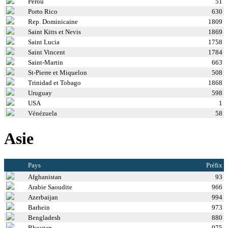
Perou
51
Porto Rico
630
Rep. Dominicaine
1809
Saint Kitts et Nevis
1869
Saint Lucia
1758
Saint Vincent
1784
Saint-Martin
663
St-Pierre et Miquelon
508
Trinidad et Tobago
1868
Uruguay
598
USA
1
Vénézuela
58
Asie
Pays
Préfix
Afghanistan
93
Arabie Saoudite
966
Azerbaijan
994
Barhein
973
Bengladesh
880
Bhoutan
975