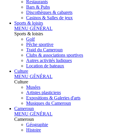
Restaurants
Bars & Pubs
Discothèques & cabarets
Casinos & Salles de jeux
Sports & loisirs
MENU GÉNÉRAL
Sports & loisirs
Golf
Pêche sportive
Traid du Cameroun
Clubs & associations sportives
Autres activités ludiques
Location de bateaux
Culture
MENU GÉNÉRAL
Culture
Musées
Artistes plasticiens
Expositions & Galeries d'arts
Musiques du Cameroun
Cameroun
MENU GÉNÉRAL
Cameroun
Géographie
Histoire