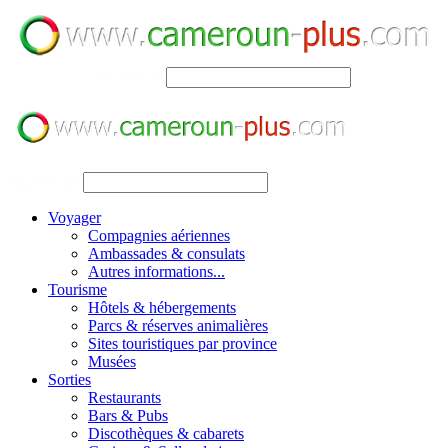
SEARCH
SEARCH
Voyager
Compagnies aériennes
Ambassades & consulats
Autres informations...
Tourisme
Hôtels & hébergements
Parcs & réserves animalières
Sites touristiques par province
Musées
Sorties
Restaurants
Bars & Pubs
Discothèques & cabarets