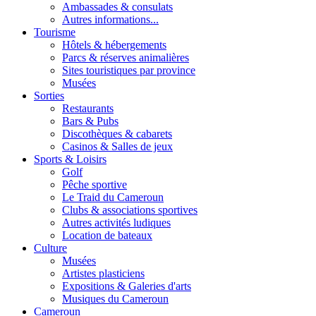
Ambassades & consulats
Autres informations...
Tourisme
Hôtels & hébergements
Parcs & réserves animalières
Sites touristiques par province
Musées
Sorties
Restaurants
Bars & Pubs
Discothèques & cabarets
Casinos & Salles de jeux
Sports & Loisirs
Golf
Pêche sportive
Le Traid du Cameroun
Clubs & associations sportives
Autres activités ludiques
Location de bateaux
Culture
Musées
Artistes plasticiens
Expositions & Galeries d'arts
Musiques du Cameroun
Cameroun