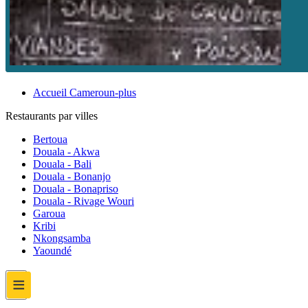
Accueil Cameroun-plus
Restaurants par villes
Bertoua
Douala - Akwa
Douala - Bali
Douala - Bonanjo
Douala - Bonapriso
Douala - Rivage Wouri
Garoua
Kribi
Nkongsamba
Yaoundé
≡