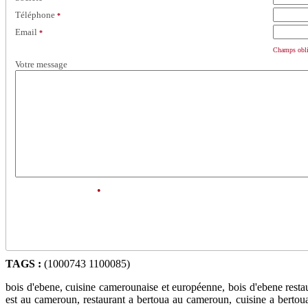
Téléphone
*
Email
*
Champs obli
Votre message
•
TAGS :
(1000743 1100085)
bois d'ebene, cuisine camerounaise et européenne, bois d'ebene resta
est au cameroun, restaurant a bertoua au cameroun, cuisine a berto