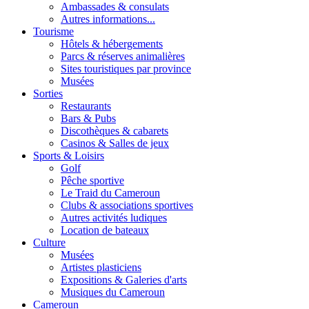
Ambassades & consulats
Autres informations...
Tourisme
Hôtels & hébergements
Parcs & réserves animalières
Sites touristiques par province
Musées
Sorties
Restaurants
Bars & Pubs
Discothèques & cabarets
Casinos & Salles de jeux
Sports & Loisirs
Golf
Pêche sportive
Le Traid du Cameroun
Clubs & associations sportives
Autres activités ludiques
Location de bateaux
Culture
Musées
Artistes plasticiens
Expositions & Galeries d'arts
Musiques du Cameroun
Cameroun