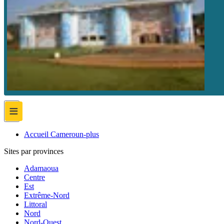
≡
Accueil Cameroun-plus
Sites par provinces
Adamaoua
Centre
Est
Extrême-Nord
Littoral
Nord
Nord-Ouest