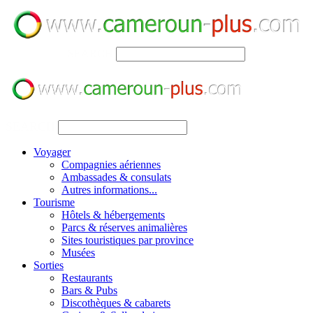
SEARCH
SEARCH
Voyager
Compagnies aériennes
Ambassades & consulats
Autres informations...
Tourisme
Hôtels & hébergements
Parcs & réserves animalières
Sites touristiques par province
Musées
Sorties
Restaurants
Bars & Pubs
Discothèques & cabarets