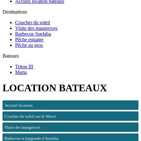
Accueil location bateaux
Destinations
Coucher du soleil
Visite des mangroves
Barbecue Suelaba
Pêche estuaire
Pêche au gros
Bateaux
Triton III
Maria
LOCATION BATEAUX
Accueil location
Coucher du soleil sur le Wouri
Visite des mangroves
Barbecue et baignade à Suelaba