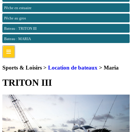
Pêche en estuaire
Pêche au gros
Bateau : TRITON III
Bateau : MARIA
≡
Sports & Loisirs >
Location de bateaux
>
Maria
TRITON III