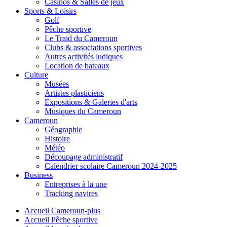
Casinos & Salles de jeux
Sports & Loisirs
Golf
Pêche sportive
Le Traid du Cameroun
Clubs & associations sportives
Autres activités ludiques
Location de bateaux
Culture
Musées
Artistes plasticiens
Expositions & Galeries d'arts
Musiques du Cameroun
Cameroun
Géographie
Histoire
Météo
Découpage administratif
Calendrier scolaire Cameroun 2024-2025
Business
Entreprises à la une
Tracking navires
Accueil Cameroun-plus
Accueil Pêche sportive