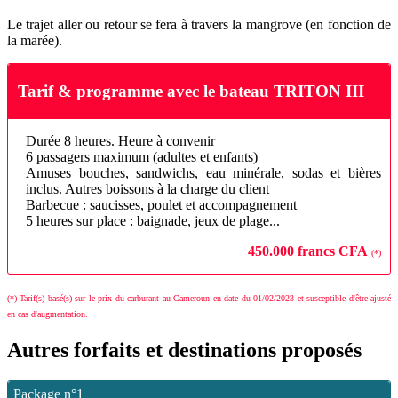
Le trajet aller ou retour se fera à travers la mangrove (en fonction de
la marée).
Tarif & programme avec le bateau TRITON III
Durée 8 heures. Heure à convenir
6 passagers maximum (adultes et enfants)
Amuses bouches, sandwichs, eau minérale, sodas et bières
inclus. Autres boissons à la charge du client
Barbecue : saucisses, poulet et accompagnement
5 heures sur place : baignade, jeux de plage...
450.000 francs CFA
(*)
(*) Tarif(s) basé(s) sur le prix du carburant au Cameroun en date du 01/02/2023 et susceptible d'être ajusté
en cas d'augmentation.
Autres forfaits et destinations proposés
Package n°1