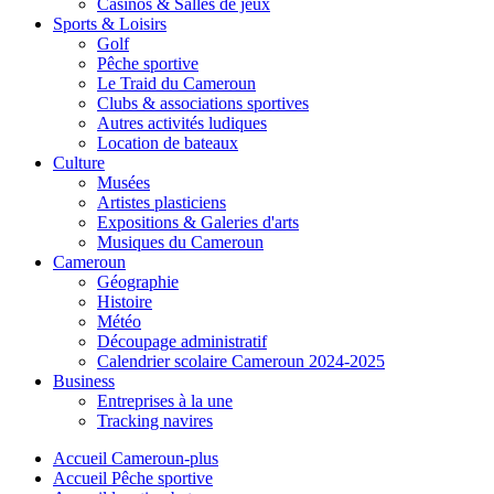
Casinos & Salles de jeux
Sports & Loisirs
Golf
Pêche sportive
Le Traid du Cameroun
Clubs & associations sportives
Autres activités ludiques
Location de bateaux
Culture
Musées
Artistes plasticiens
Expositions & Galeries d'arts
Musiques du Cameroun
Cameroun
Géographie
Histoire
Météo
Découpage administratif
Calendrier scolaire Cameroun 2024-2025
Business
Entreprises à la une
Tracking navires
Accueil Cameroun-plus
Accueil Pêche sportive