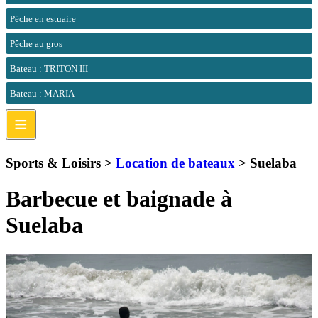
Pêche en estuaire
Pêche au gros
Bateau : TRITON III
Bateau : MARIA
≡
Sports & Loisirs >
Location de bateaux
>
Suelaba
Barbecue et baignade à
Suelaba