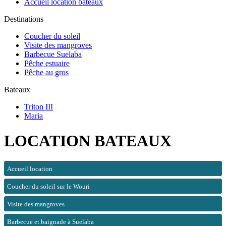
Accueil location bateaux
Destinations
Coucher du soleil
Visite des mangroves
Barbecue Suelaba
Pêche estuaire
Pêche au gros
Bateaux
Triton III
Maria
LOCATION BATEAUX
Accueil location
Coucher du soleil sur le Wouri
Visite des mangroves
Barbecue et baignade à Suelaba