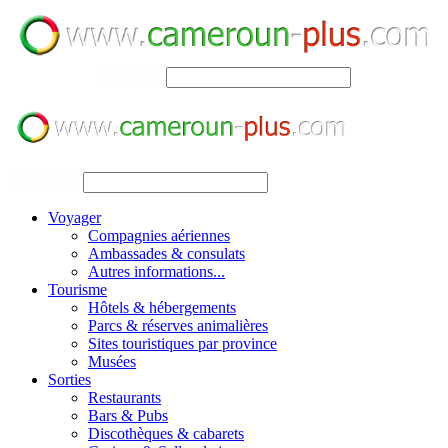
SEARCH
SEARCH
Voyager
Compagnies aériennes
Ambassades & consulats
Autres informations...
Tourisme
Hôtels & hébergements
Parcs & réserves animalières
Sites touristiques par province
Musées
Sorties
Restaurants
Bars & Pubs
Discothèques & cabarets