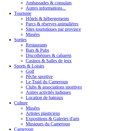
Ambassades & consulats
Autres informations...
Tourisme
Hôtels & hébergements
Parcs & réserves animalières
Sites touristiques par province
Musées
Sorties
Restaurants
Bars & Pubs
Discothèques & cabarets
Casinos & Salles de jeux
Sports & Loisirs
Golf
Pêche sportive
Le Traid du Cameroun
Clubs & associations sportives
Autres activités ludiques
Location de bateaux
Culture
Musées
Artistes plasticiens
Expositions & Galeries d'arts
Musiques du Cameroun
Cameroun