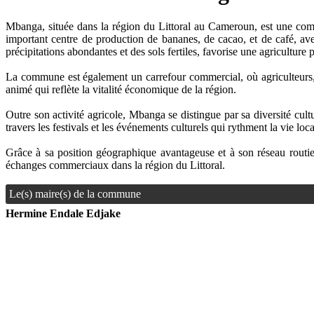
Mbanga, située dans la région du Littoral au Cameroun, est une co
important centre de production de bananes, de cacao, et de café, avec
précipitations abondantes et des sols fertiles, favorise une agricultu
La commune est également un carrefour commercial, où agriculteurs, 
animé qui reflète la vitalité économique de la région.
Outre son activité agricole, Mbanga se distingue par sa diversité cul
travers les festivals et les événements culturels qui rythment la vie lo
Grâce à sa position géographique avantageuse et à son réseau routier
échanges commerciaux dans la région du Littoral.
Le(s) maire(s) de la commune
Hermine Endale Edjake