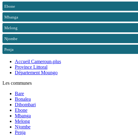
Ebone
Mbanga
Melong
Njombe
Penja
Accueil Cameroun-plus
Province Littoral
Département Moungo
Les communes
Bare
Bonalea
Dibombari
Ebone
Mbanga
Melong
Njombe
Penja