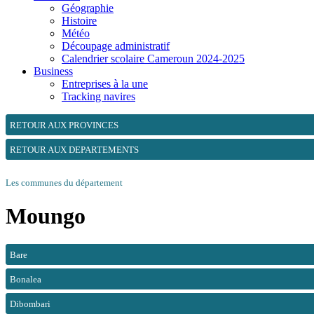
Géographie
Histoire
Météo
Découpage administratif
Calendrier scolaire Cameroun 2024-2025
Business
Entreprises à la une
Tracking navires
RETOUR AUX PROVINCES
RETOUR AUX DEPARTEMENTS
Les communes du département
Moungo
Bare
Bonalea
Dibombari