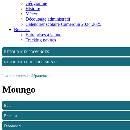
Géographie
Histoire
Météo
Découpage administratif
Calendrier scolaire Cameroun 2024-2025
Business
Entreprises à la une
Tracking navires
RETOUR AUX PROVINCES
RETOUR AUX DEPARTEMENTS
Les communes du département
Moungo
Bare
Bonalea
Dibombari