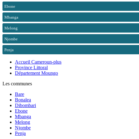
Ebone
Mbanga
Melong
Njombe
Penja
Accueil Cameroun-plus
Province Littoral
Département Moungo
Les communes
Bare
Bonalea
Dibombari
Ebone
Mbanga
Melong
Njombe
Penja