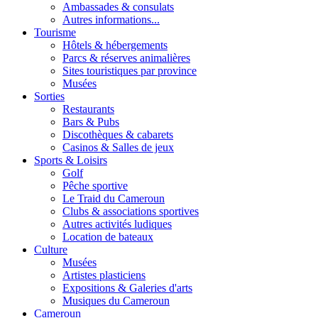
Ambassades & consulats
Autres informations...
Tourisme
Hôtels & hébergements
Parcs & réserves animalières
Sites touristiques par province
Musées
Sorties
Restaurants
Bars & Pubs
Discothèques & cabarets
Casinos & Salles de jeux
Sports & Loisirs
Golf
Pêche sportive
Le Traid du Cameroun
Clubs & associations sportives
Autres activités ludiques
Location de bateaux
Culture
Musées
Artistes plasticiens
Expositions & Galeries d'arts
Musiques du Cameroun
Cameroun