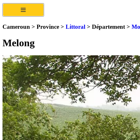
≡
Cameroun > Province >
Littoral
> Département >
Mo
Melong