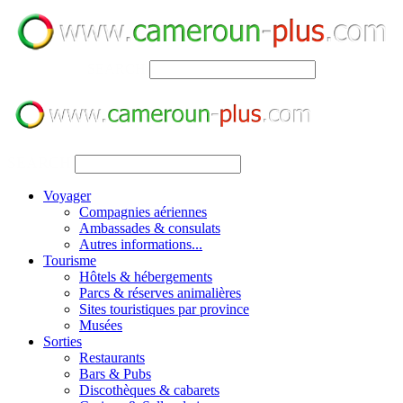
SEARCH
SEARCH
Voyager
Compagnies aériennes
Ambassades & consulats
Autres informations...
Tourisme
Hôtels & hébergements
Parcs & réserves animalières
Sites touristiques par province
Musées
Sorties
Restaurants
Bars & Pubs
Discothèques & cabarets