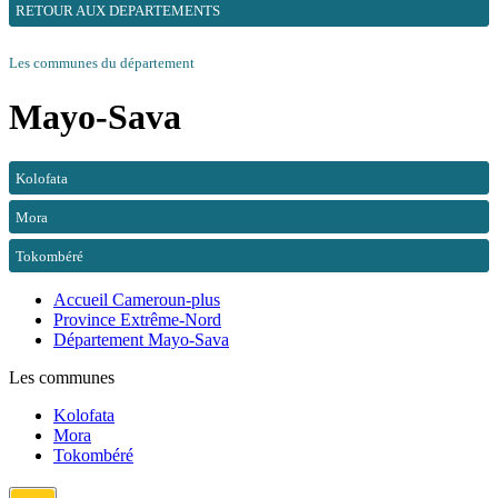
RETOUR AUX DEPARTEMENTS
Les communes du département
Mayo-Sava
Kolofata
Mora
Tokombéré
Accueil Cameroun-plus
Province Extrême-Nord
Département Mayo-Sava
Les communes
Kolofata
Mora
Tokombéré