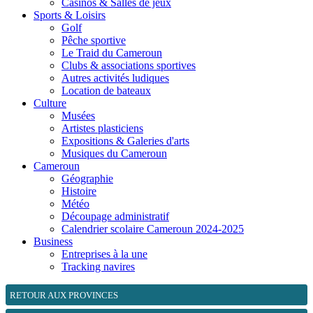
Casinos & Salles de jeux
Sports & Loisirs
Golf
Pêche sportive
Le Traid du Cameroun
Clubs & associations sportives
Autres activités ludiques
Location de bateaux
Culture
Musées
Artistes plasticiens
Expositions & Galeries d'arts
Musiques du Cameroun
Cameroun
Géographie
Histoire
Météo
Découpage administratif
Calendrier scolaire Cameroun 2024-2025
Business
Entreprises à la une
Tracking navires
RETOUR AUX PROVINCES