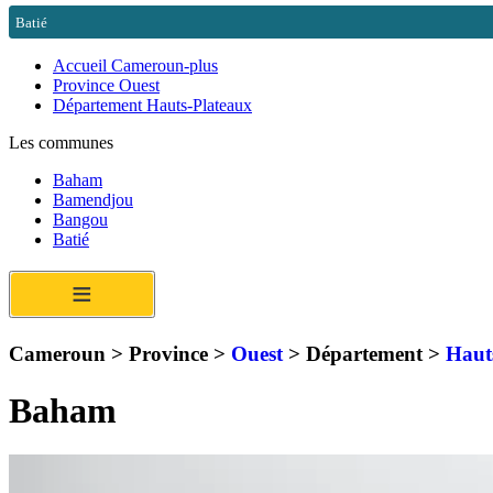
Batié
Accueil Cameroun-plus
Province Ouest
Département Hauts-Plateaux
Les communes
Baham
Bamendjou
Bangou
Batié
≡
Cameroun > Province >
Ouest
> Département >
Haut
Baham