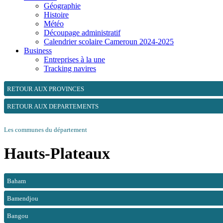
Géographie
Histoire
Météo
Découpage administratif
Calendrier scolaire Cameroun 2024-2025
Business
Entreprises à la une
Tracking navires
RETOUR AUX PROVINCES
RETOUR AUX DEPARTEMENTS
Les communes du département
Hauts-Plateaux
Baham
Bamendjou
Bangou