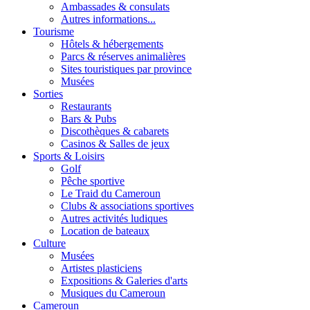
Ambassades & consulats
Autres informations...
Tourisme
Hôtels & hébergements
Parcs & réserves animalières
Sites touristiques par province
Musées
Sorties
Restaurants
Bars & Pubs
Discothèques & cabarets
Casinos & Salles de jeux
Sports & Loisirs
Golf
Pêche sportive
Le Traid du Cameroun
Clubs & associations sportives
Autres activités ludiques
Location de bateaux
Culture
Musées
Artistes plasticiens
Expositions & Galeries d'arts
Musiques du Cameroun
Cameroun