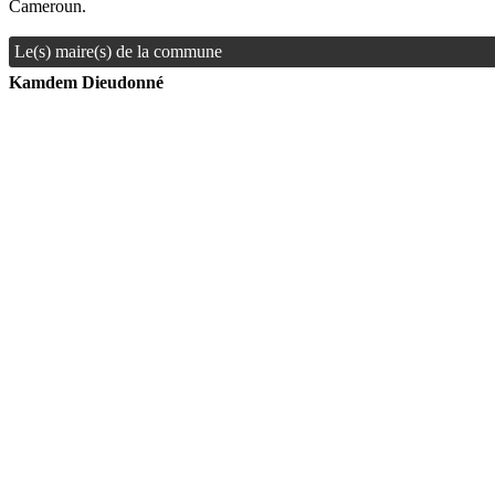
Cameroun.
Le(s) maire(s) de la commune
Kamdem Dieudonné