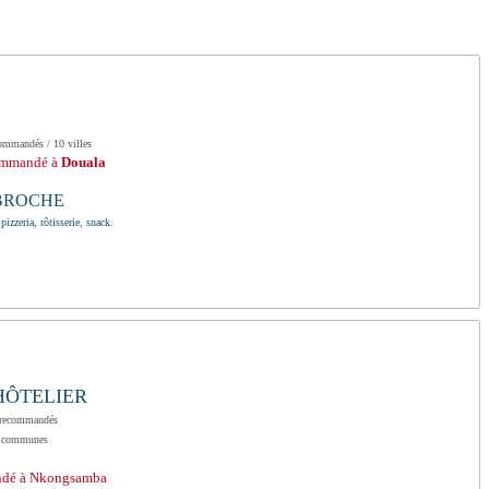
commandés / 10 villes
commandé à
Douala
 BROCHE
pizzeria, rôtisserie, snack.
HÔTELIER
 recommandés
1 communes
ndé à Nkongsamba