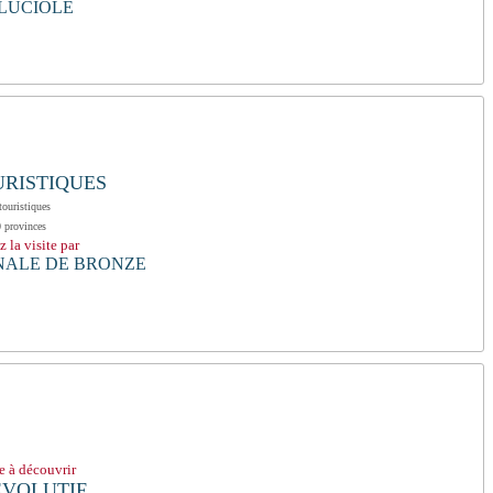
 LUCIOLE
URISTIQUES
touristiques
 provinces
la visite par
NALE DE BRONZE
se à découvrir
ÉVOLUTIF