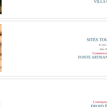
VILLA
SITES TO
45 sites 
dans 10
Commencez 
FONTE ARTISA
L'entrepri
FROID 