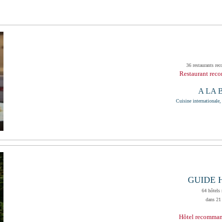
36 restaurants re
Restaurant re
A LA
Cuisine internationale, 
GUIDE 
64 hôtels
dans 2
Hôtel recomma