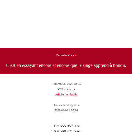
Proverbe africain
C'est en essayant encore et encore que le singe apprend à bondir.
Audience du 2026-08-05
5974 visiteurs
Afficher les détails
Dernière mise à jour le
2026-08-06 à 07:34
1 € = 655.957 XAF
1 $ = 568.421 XAF