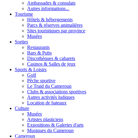
Ambassades & consulats
Autres informations...
Tourisme
Hôtels & hébergements
Parcs & réserves animalières
Sites touristiques par province
Musées
Sorties
Restaurants
Bars & Pubs
Discothèques & cabarets
Casinos & Salles de jeux
Sports & Loisirs
Golf
Pêche sportive
Le Traid du Cameroun
Clubs & associations sportives
Autres activités ludiques
Location de bateaux
Culture
Musées
Artistes plasticiens
Expositions & Galeries d'arts
Musiques du Cameroun
Cameroun