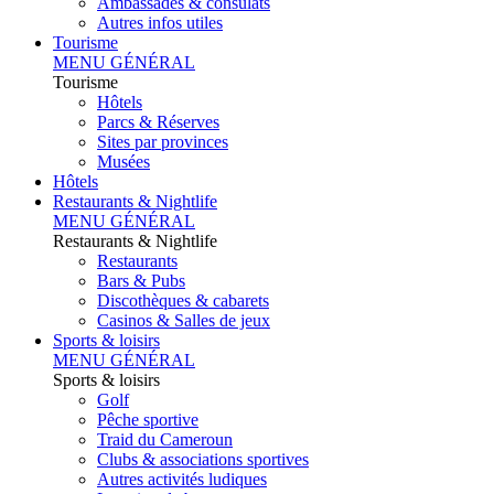
Ambassades & consulats
Autres infos utiles
Tourisme
MENU GÉNÉRAL
Tourisme
Hôtels
Parcs & Réserves
Sites par provinces
Musées
Hôtels
Restaurants & Nightlife
MENU GÉNÉRAL
Restaurants & Nightlife
Restaurants
Bars & Pubs
Discothèques & cabarets
Casinos & Salles de jeux
Sports & loisirs
MENU GÉNÉRAL
Sports & loisirs
Golf
Pêche sportive
Traid du Cameroun
Clubs & associations sportives
Autres activités ludiques