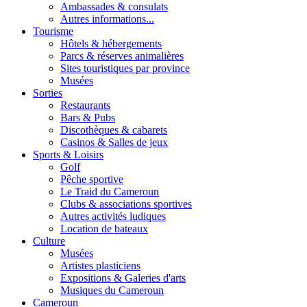
Ambassades & consulats
Autres informations...
Tourisme
Hôtels & hébergements
Parcs & réserves animalières
Sites touristiques par province
Musées
Sorties
Restaurants
Bars & Pubs
Discothèques & cabarets
Casinos & Salles de jeux
Sports & Loisirs
Golf
Pêche sportive
Le Traid du Cameroun
Clubs & associations sportives
Autres activités ludiques
Location de bateaux
Culture
Musées
Artistes plasticiens
Expositions & Galeries d'arts
Musiques du Cameroun
Cameroun