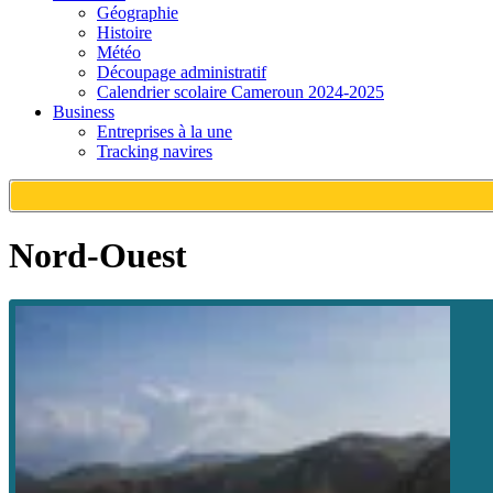
Géographie
Histoire
Météo
Découpage administratif
Calendrier scolaire Cameroun 2024-2025
Business
Entreprises à la une
Tracking navires
Nord-Ouest