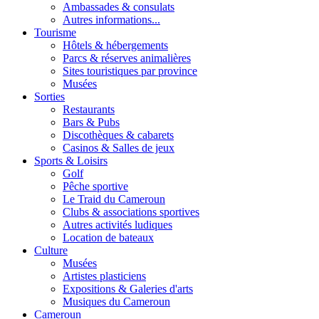
Ambassades & consulats
Autres informations...
Tourisme
Hôtels & hébergements
Parcs & réserves animalières
Sites touristiques par province
Musées
Sorties
Restaurants
Bars & Pubs
Discothèques & cabarets
Casinos & Salles de jeux
Sports & Loisirs
Golf
Pêche sportive
Le Traid du Cameroun
Clubs & associations sportives
Autres activités ludiques
Location de bateaux
Culture
Musées
Artistes plasticiens
Expositions & Galeries d'arts
Musiques du Cameroun
Cameroun